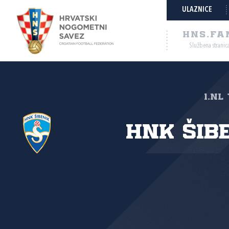
ULAZNICE
HNS.FA
Službena stranic
1.NL
HNK Šib