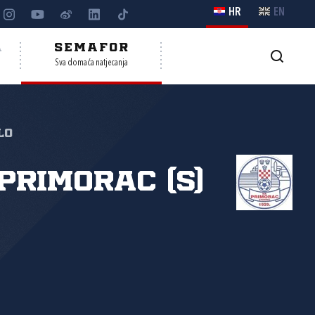
HR
EN
A
SEMAFOR
Sva domaća natjecanja
lo
Primorac (S)