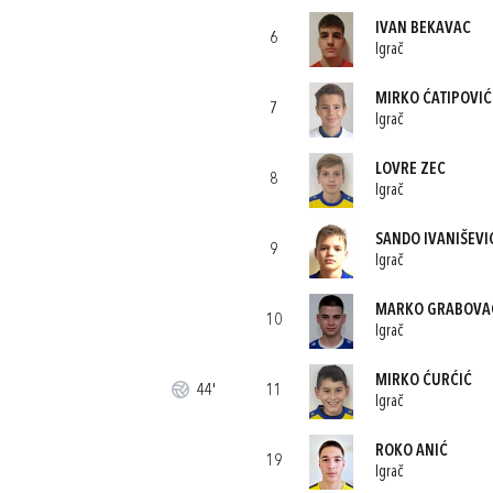
IVAN BEKAVAC
6
Igrač
MIRKO ĆATIPOVIĆ
7
Igrač
LOVRE ZEC
8
Igrač
SANDO IVANIŠEVI
9
Igrač
MARKO GRABOVA
10
Igrač
MIRKO ĆURĆIĆ
44'
11
Igrač
ROKO ANIĆ
19
Igrač