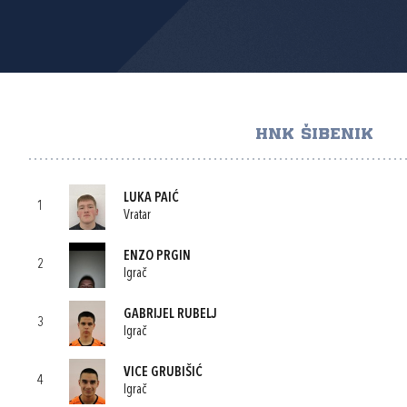
HNK ŠIBENIK
LUKA PAIĆ
1
Vratar
ENZO PRGIN
2
Igrač
GABRIJEL RUBELJ
3
Igrač
VICE GRUBIŠIĆ
4
Igrač