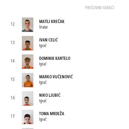
PRIČUVNI IGRAČI
MATEJ KREČAK
12
Vratar
IVAN CELIĆ
13
Igrač
DOMINIK KARTELO
14
Igrač
MARKO VUČENOVIĆ
15
Igrač
NIKO LJUBIĆ
16
Igrač
TOMA MRDEŽA
17
Igrač