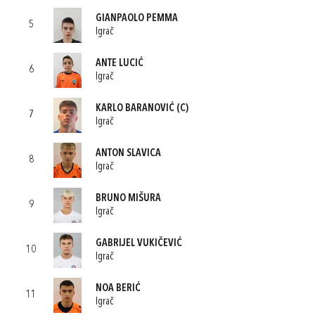
GIANPAOLO PEMMA
5
Igrač
ANTE LUCIĆ
6
Igrač
KARLO BARANOVIĆ
(C)
7
Igrač
ANTON SLAVICA
8
Igrač
BRUNO MIŠURA
9
Igrač
GABRIJEL VUKIČEVIĆ
10
Igrač
NOA BERIĆ
11
Igrač