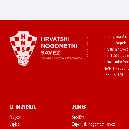
Ulica grada Vuk
10000 Zagreb
Hrvatska / Croati
Tel:
+385 1 23
E-mail:
info@hns
IBAN: HR2523
OIB: 08516152
O nama
HNS
Povijest
Središta
Uspjesi
Županijski nogometni savezi