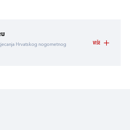
ru
VIŠE
atjecanja Hrvatskog nogometnog