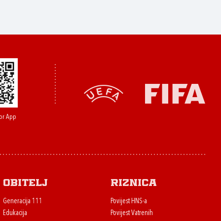
or App
Obitelj
Riznica
Generacija 111
Povijest HNS-a
Edukacija
Povijest Vatrenih