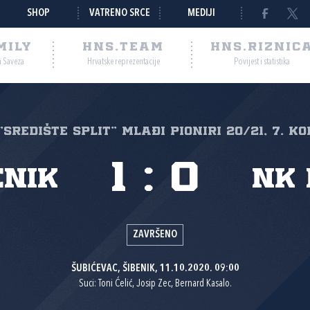
SHOP
VATRENO SRCE
MEDIJI
MILY
HNS.TEAM
HNS.RIZNIC
a Saveza
Hrvatske reprezentacije
Povijest i statistika
 "SREDIŠTE SPLIT" Mlađi pioniri 20/21, 7. ko
1
:
0
enik
NK 
ZAVRŠENO
ŠUBIĆEVAC, ŠIBENIK, 11.10.2020. 09:00
Suci: Toni Ćelić, Josip Zec, Bernard Kasalo.