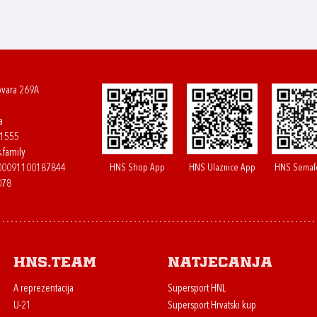
ovara 269A
a
61555
.family
HNS Shop App
HNS Ulaznice App
HNS Semaf
400091100187844
078
HNS.team
Natjecanja
A reprezentacija
Supersport HNL
U-21
Supersport Hrvatski kup