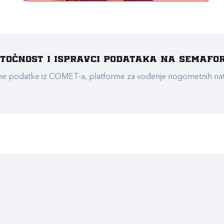
e točnost i ispravci podataka na Semafo
ualne podatke iz COMET-a, platforme za vođenje nogometnih n