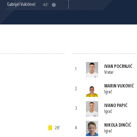
Gabrijel Vukičević
44'
IVAN POCRNJIĆ
1
Vratar
MARIN VUKOVIĆ
2
Igrač
IVANO PAPIĆ
3
Igrač
NIKOLA DINČIĆ
28'
4
Igrač