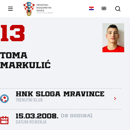
13
Toma
Markulić
HNK Sloga Mravince
TRENUTNI KLUB
15.03.2008.
(18 godina)
DATUM ROĐENJA