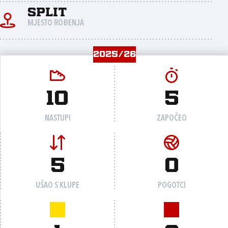
Split
MJESTO ROĐENJA
2025/26
10
5
NASTUPI
ZAPOČEO
5
0
UŠAO S KLUPE
POGOTCI