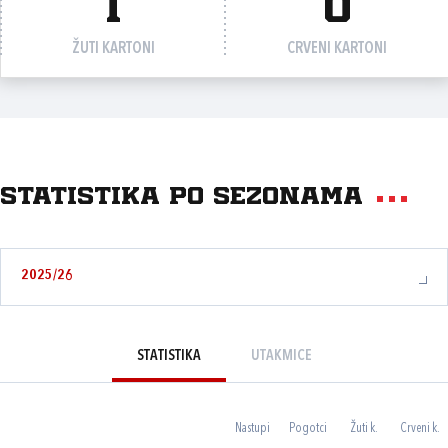
1
0
ŽUTI KARTONI
CRVENI KARTONI
Statistika po sezonama
2025/26
STATISTIKA
UTAKMICE
Nastupi
Pogotci
Žuti k.
Crveni k.