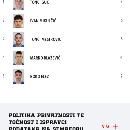
1
7
TONĆI GUĆ
2
6
IVAN MIKULČIĆ
2
6
TONĆI MEŠTROVIĆ
4
4
MARKO BLAŽEVIĆ
5
2
ROKO ELEZ
Politika privatnosti te
točnost i ispravci
VIŠE
podataka na Semaforu