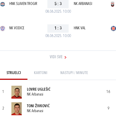
HNK SLAVEN TROGIR
5
:
3
NK ARBANASI
08.06.2025. 10:00
NK VODICE
1
:
3
HNK VAL
08.06.2025. 10:00
VIDI SVE
STRIJELCI
KARTONI
NASTUPI / MINUTE
LOVRE UGLEŠIĆ
1
16
NK Arbanasi
TONI ŽIVKOVIĆ
2
9
NK Arbanasi