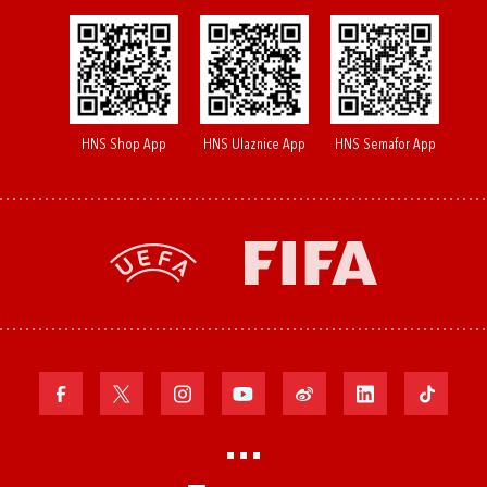
HNS Shop App
HNS Ulaznice App
HNS Semafor App