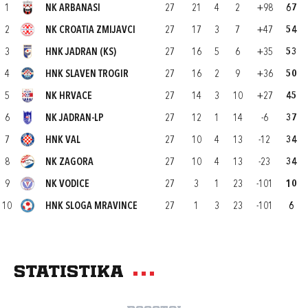
1
NK ARBANASI
27
21
4
2
+98
67
2
NK CROATIA ZMIJAVCI
27
17
3
7
+47
54
3
HNK JADRAN (KS)
27
16
5
6
+35
53
4
HNK SLAVEN TROGIR
27
16
2
9
+36
50
5
NK HRVACE
27
14
3
10
+27
45
6
NK JADRAN-LP
27
12
1
14
-6
37
7
HNK VAL
27
10
4
13
-12
34
8
NK ZAGORA
27
10
4
13
-23
34
9
NK VODICE
27
3
1
23
-101
10
10
HNK SLOGA MRAVINCE
27
1
3
23
-101
6
Statistika