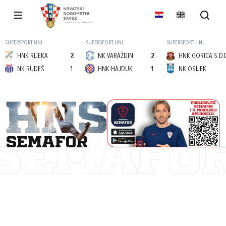
SUPERSPORT HNL
SUPERSPORT HNL
SUPERSPORT HNL
HNK RIJEKA
2
NK VARAŽDIN
2
HNK GORICA S.D.
NK RUDEŠ
1
HNK HAJDUK
1
NK OSIJEK
semafor
SEMAFO