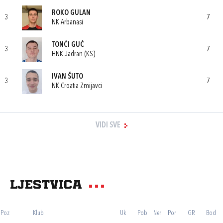
ROKO GULAN
3
7
NK Arbanasi
TONĆI GUĆ
3
7
HNK Jadran (KS)
IVAN ŠUTO
3
7
NK Croatia Zmijavci
VIDI SVE
Ljestvica
Poz
Klub
Uk
Pob
Ner
Por
GR
Bod