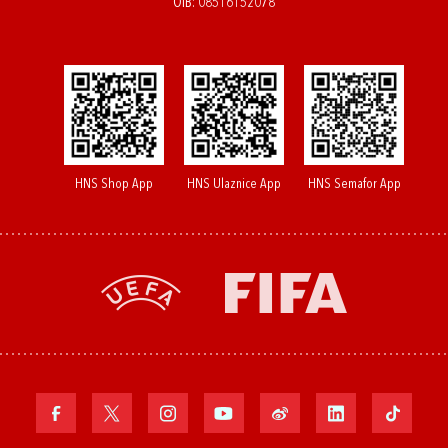
OIB: 08516152078
HNS Shop App
HNS Ulaznice App
HNS Semafor App