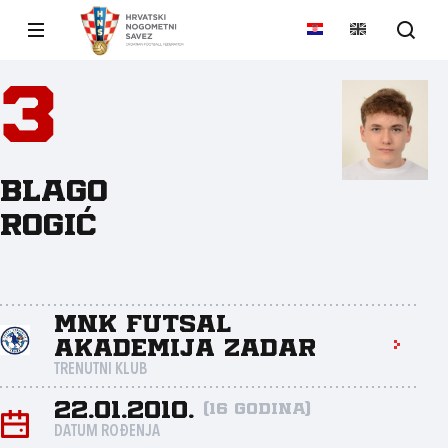
3
Blago
Rogić
MNK Futsal
akademija Zadar
TRENUTNI KLUB
22.01.2010.
(16 godina)
DATUM ROĐENJA