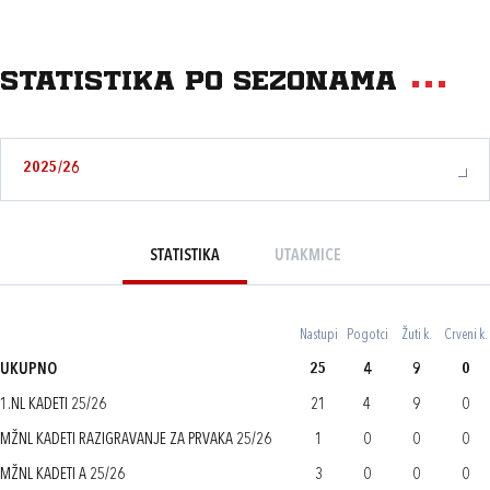
Statistika po sezonama
2025/26
STATISTIKA
UTAKMICE
Nastupi
Pogotci
Žuti k.
Crveni k.
UKUPNO
25
4
9
0
1.NL KADETI 25/26
21
4
9
0
MŽNL KADETI RAZIGRAVANJE ZA PRVAKA 25/26
1
0
0
0
MŽNL KADETI A 25/26
3
0
0
0