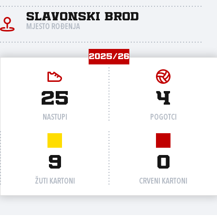
Slavonski Brod
MJESTO ROĐENJA
2025/26
25
4
NASTUPI
POGOTCI
9
0
ŽUTI KARTONI
CRVENI KARTONI