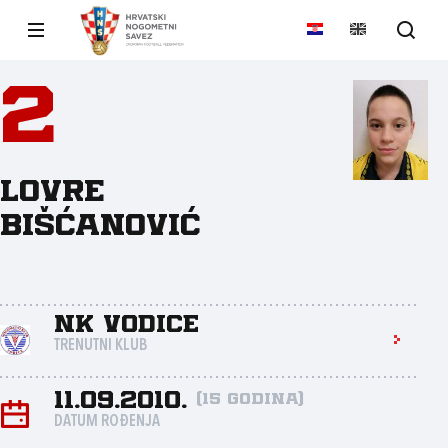
2
Lovre
Bišćanović
NK Vodice
TRENUTNI KLUB
11.09.2010.
(15 godina)
DATUM ROĐENJA