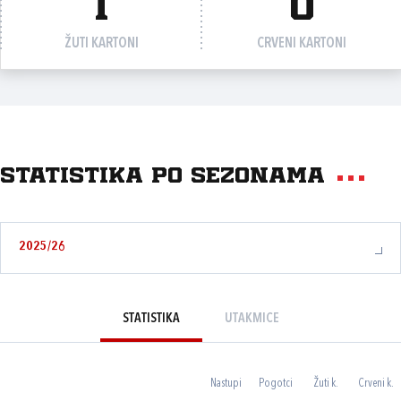
1
0
ŽUTI KARTONI
CRVENI KARTONI
Statistika po sezonama
2025/26
STATISTIKA
UTAKMICE
Nastupi
Pogotci
Žuti k.
Crveni k.