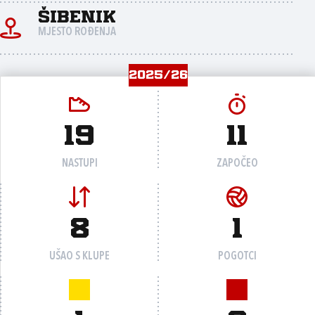
Šibenik
MJESTO ROĐENJA
2025/26
19
11
NASTUPI
ZAPOČEO
8
1
UŠAO S KLUPE
POGOTCI