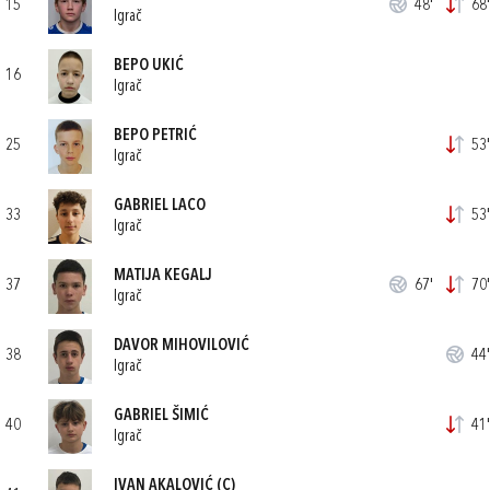
15
48'
68'
Igrač
BEPO UKIĆ
16
Igrač
BEPO PETRIĆ
25
53'
Igrač
GABRIEL LACO
33
53'
Igrač
MATIJA KEGALJ
37
67'
70'
Igrač
DAVOR MIHOVILOVIĆ
38
44'
Igrač
GABRIEL ŠIMIĆ
40
41'
Igrač
IVAN AKALOVIĆ
(C)