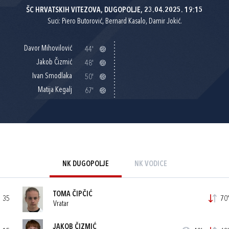
ŠC HRVATSKIH VITEZOVA, DUGOPOLJE, 23.04.2025. 19:15
Suci: Piero Butorović, Bernard Kasalo, Damir Jokić.
Davor Mihovilović
44'
Jakob Čizmić
48'
Ivan Smodlaka
50'
Matija Kegalj
67'
NK DUGOPOLJE
NK VODICE
TOMA ČIPČIĆ
35
70'
Vratar
JAKOB ČIZMIĆ