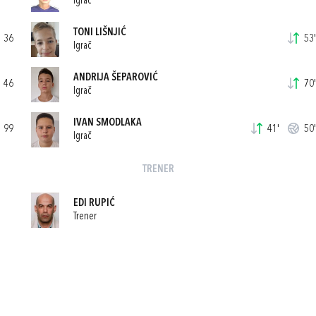
Igrač
TONI LIŠNJIĆ
36
53'
Igrač
ANDRIJA ŠEPAROVIĆ
46
70'
Igrač
IVAN SMODLAKA
99
41'
50'
Igrač
TRENER
EDI RUPIĆ
Trener