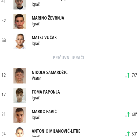
41
Igrač
MARINO ŽEVRNJA
52
Igrač
MATEJ VUČAK
88
Igrač
PRIČUVNI IGRAČI
NIKOLA SAMARDŽIĆ
12
70'
Vratar
TOMA PAPONJA
17
Igrač
MARKO PAVIĆ
21
68'
Igrač
ANTONIO MILANOVIĆ-LITRE
34
53'