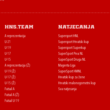
HNS.team
Natjecanja
A reprezentacija
Supersport HNL
U-21
Supersport Hrvatski kup
U-19
Supersport Superkup
U-17
SuperSport Prva NL
U-15
SuperSport Druga NL
A reprezentacija (Ž)
Magenta Liga
U-19 (Ž)
SuperSport HMNL
U-17 (Ž)
Hrvatski kup za žene
U-15 (Ž)
Hrvatski malonogometni kup
Futsal A
Sva natjecanja
Futsal A (Ž)
Futsal U-19