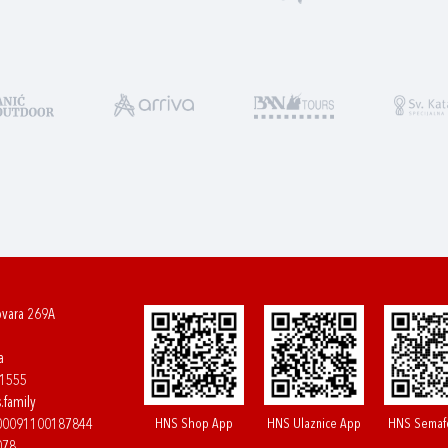
ovara 269A
a
61555
.family
HNS Shop App
HNS Ulaznice App
HNS Semaf
400091100187844
078