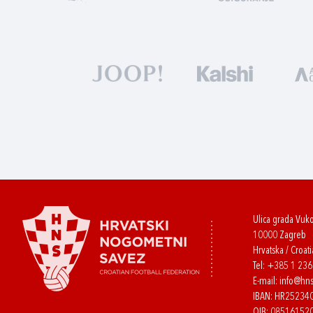
Ulica grada Vuk
10000 Zagreb
Hrvatska / Croati
Tel:
+385 1 23
E-mail:
info@hns
IBAN: HR2523
OIB: 08516152