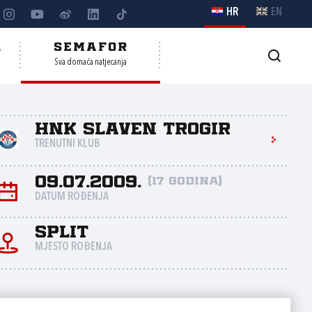
HR
EN
A
SEMAFOR
Sva domaća natjecanja
HNK Slaven Trogir
TRENUTNI KLUB
09.07.2009.
(17 godina)
DATUM ROĐENJA
Split
MJESTO ROĐENJA