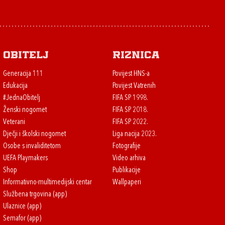
Obitelj
Riznica
Generacija 111
Povijest HNS-a
Edukacija
Povijest Vatrenih
#JednaObitelj
FIFA SP 1998.
Ženski nogomet
FIFA SP 2018.
Veterani
FIFA SP 2022.
Dječji i školski nogomet
Liga nacija 2023.
Osobe s invaliditetom
Fotografije
UEFA Playmakers
Video arhiva
Shop
Publikacije
Informativno-multimedijski centar
Wallpaperi
Službena trgovina (app)
Ulaznice (app)
Semafor (app)