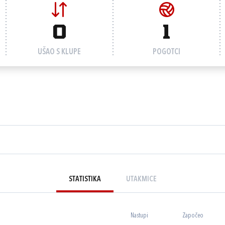
0
1
UŠAO S KLUPE
POGOTCI
STATISTIKA
UTAKMICE
Nastupi
Započeo