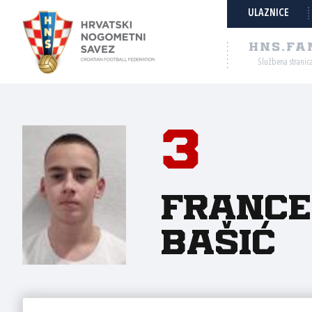
ULAZNICE
HNS.FA
Službena stranic
3
France
Bašić