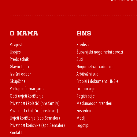
O nama
HNS
Povijest
Središta
Uspjesi
Županijski nogometni savezi
Predsjednik
Suci
Glavni tajnik
Nogometna akademija
Izvršni odbor
Arbitražni sud
Skupština
Propisi i dokumenti HNS-a
Pristup informacijama
Licenciranje
Opći uvjeti korištenja
Registracije
Privatnost i kolačići (hns.family)
Međunarodni transferi
Privatnost i kolačići (hns.team)
Posrednici
Uvjeti korištenja (app Semafor)
Mediji
Privatnost korisnika (app Semafor)
Logotipi
Kontakti