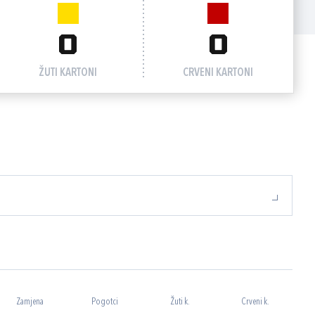
0
0
ŽUTI KARTONI
CRVENI KARTONI
Zamjena
Pogotci
Žuti k.
Crveni k.