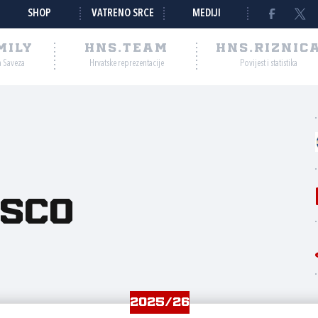
SHOP
VATRENO SRCE
MEDIJI
MILY
HNS.TEAM
HNS.RIZNIC
a Saveza
Hrvatske reprezentacije
Povijest i statistika
sco
2025/26