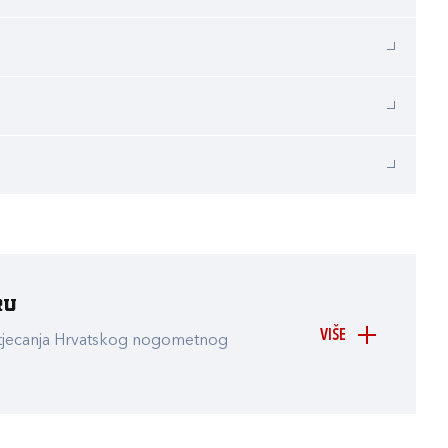
ru
VIŠE
atjecanja Hrvatskog nogometnog