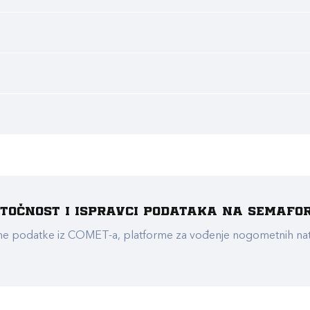
e točnost i ispravci podataka na Semafo
ualne podatke iz COMET-a, platforme za vođenje nogometnih n