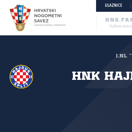
ULAZNICE
HNS.FA
Službena stranic
1.NL 
HNK Haj