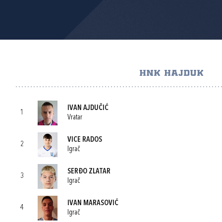
HNK HAJDUK
IVAN AJDUČIĆ
1
Vratar
VICE RADOS
2
Igrač
SERĐO ZLATAR
3
Igrač
IVAN MARASOVIĆ
4
Igrač