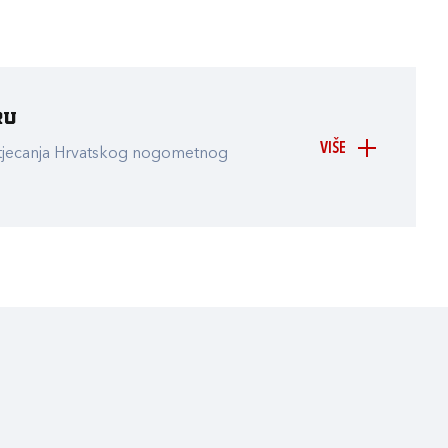
ru
VIŠE
atjecanja Hrvatskog nogometnog