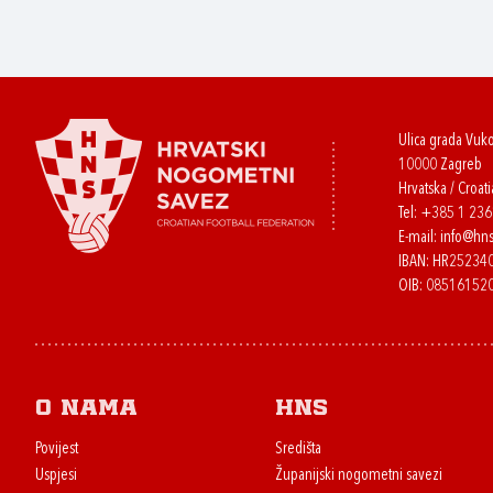
Ulica grada Vuk
10000 Zagreb
Hrvatska / Croati
Tel:
+385 1 23
E-mail:
info@hns
IBAN: HR2523
OIB: 08516152
O nama
HNS
Povijest
Središta
Uspjesi
Županijski nogometni savezi