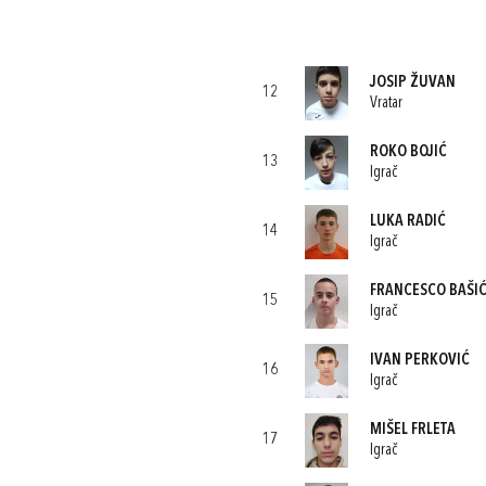
JOSIP ŽUVAN
12
Vratar
ROKO BOJIĆ
13
Igrač
LUKA RADIĆ
14
Igrač
FRANCESCO BAŠI
15
Igrač
IVAN PERKOVIĆ
16
Igrač
MIŠEL FRLETA
17
Igrač