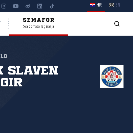
HR
EN
A
SEMAFOR
Sva domaća natjecanja
olo
K Slaven
gir