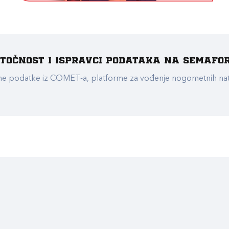
e točnost i ispravci podataka na Semafo
ualne podatke iz COMET-a, platforme za vođenje nogometnih n