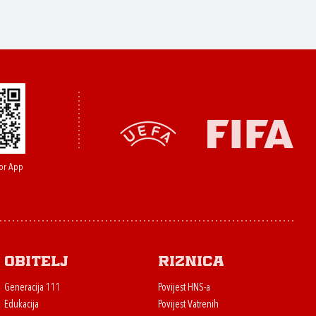
or App
Obitelj
Riznica
Generacija 111
Povijest HNS-a
Edukacija
Povijest Vatrenih