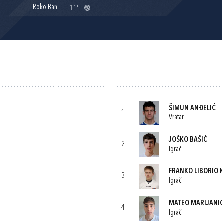
Roko Ban
11'
ŠIMUN ANĐELIĆ
1
Vratar
JOŠKO BAŠIĆ
2
Igrač
FRANKO LIBORIO 
3
Igrač
MATEO MARIJANI
4
Igrač