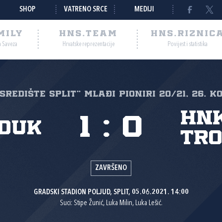
SHOP
VATRENO SRCE
MEDIJI
MILY
HNS.TEAM
HNS.RIZNIC
a Saveza
Hrvatske reprezentacije
Povijest i statistika
"SREDIŠTE SPLIT" Mlađi pioniri 20/21, 26. k
HN
1
:
0
duk
Tro
ZAVRŠENO
GRADSKI STADION POLJUD, SPLIT, 05.06.2021. 14:00
Suci: Stipe Žunić, Luka Milin, Luka Lešić.