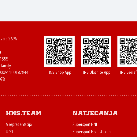
ovara 269A
a
61555
.family
HNS Shop App
HNS Ulaznice App
HNS Semaf
400091100187844
078
HNS.team
Natjecanja
A reprezentacija
Supersport HNL
U-21
Supersport Hrvatski kup