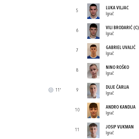
LUKA VILJAC
5
Igrač
VILI BRODARIĆ
(C)
6
Igrač
GABRIEL UVALIĆ
7
Igrač
NINO ROŠKO
8
Igrač
DUJE ČARIJA
11'
9
Igrač
ANDRO KANDIJA
10
Igrač
JOSIP VUKMAN
11
Igrač