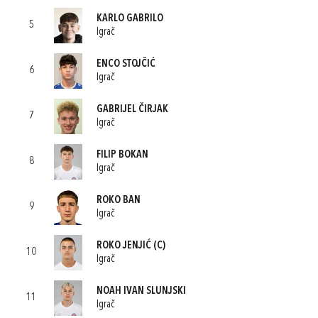
KARLO GABRILO
5
Igrač
ENCO STOJČIĆ
6
Igrač
GABRIJEL ČIRJAK
7
Igrač
FILIP BOKAN
8
Igrač
ROKO BAN
9
Igrač
ROKO JENJIĆ
(C)
10
Igrač
NOAH IVAN SLUNJSKI
11
Igrač