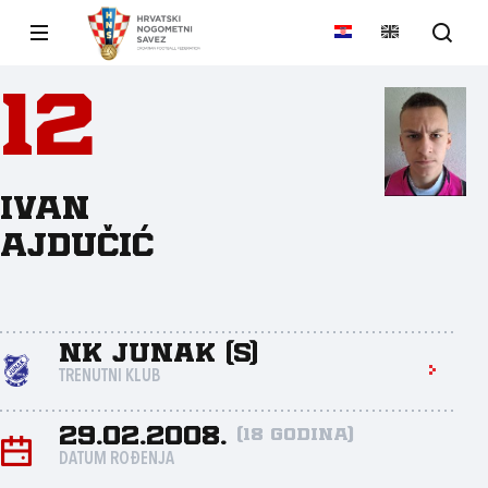
12
Ivan
Ajdučić
NK Junak (S)
TRENUTNI KLUB
29.02.2008.
(18 godina)
DATUM ROĐENJA