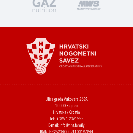
Ulica grada Vukovara 269A
10000 Zagreb
Hrvatska / Croatia
Tel:
+385 1 2361555
E-mail:
info@hns.family
IBAN: HR2523400091100187844