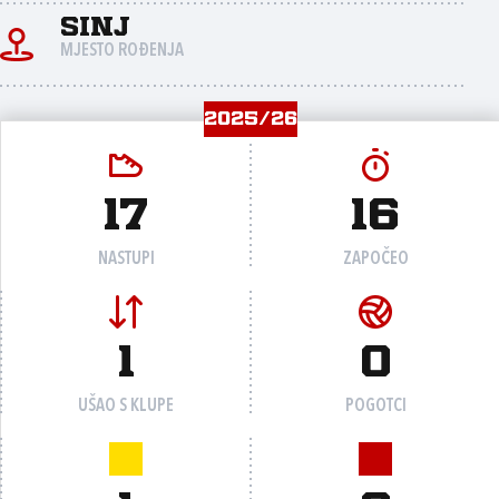
Sinj
MJESTO ROĐENJA
2025/26
17
16
NASTUPI
ZAPOČEO
1
0
UŠAO S KLUPE
POGOTCI