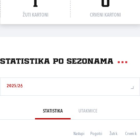
1
0
ŽUTI KARTONI
CRVENI KARTONI
Statistika po sezonama
2025/26
STATISTIKA
UTAKMICE
Nastupi
Pogotci
Žuti k.
Crveni k.