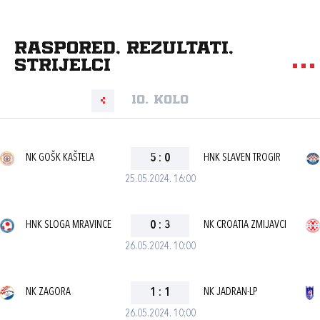
Raspored, rezultati,
strijelci
10. kolo
NK GOŠK KAŠTELA
5
:
0
HNK SLAVEN TROGIR
25.05.2024. 16:00
HNK SLOGA MRAVINCE
0
:
3
NK CROATIA ZMIJAVCI
26.05.2024. 10:00
NK ZAGORA
1
:
1
NK JADRAN-LP
26.05.2024. 10:00