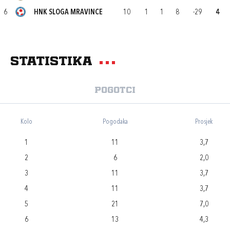
6
HNK SLOGA MRAVINCE
10
1
1
8
-29
4
Statistika
Pogotci
Kolo
Pogodaka
Prosjek
1
11
3,7
2
6
2,0
3
11
3,7
4
11
3,7
5
21
7,0
6
13
4,3