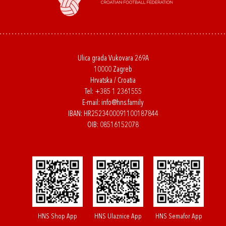
Ulica grada Vukovara 269A
10000 Zagreb
Hrvatska / Croatia
Tel:
+385 1 2361555
E-mail:
info@hns.family
IBAN: HR2523400091100187844
OIB: 08516152078
HNS Shop App
HNS Ulaznice App
HNS Semafor App