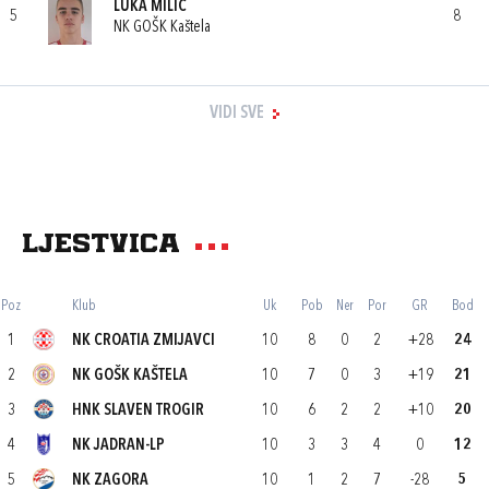
LUKA MILIĆ
5
8
NK GOŠK Kaštela
VIDI SVE
Ljestvica
Poz
Klub
Uk
Pob
Ner
Por
GR
Bod
1
NK CROATIA ZMIJAVCI
10
8
0
2
+28
24
2
NK GOŠK KAŠTELA
10
7
0
3
+19
21
3
HNK SLAVEN TROGIR
10
6
2
2
+10
20
4
NK JADRAN-LP
10
3
3
4
0
12
5
NK ZAGORA
10
1
2
7
-28
5