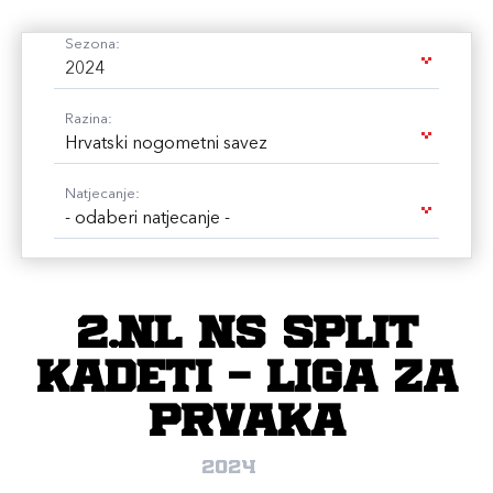
Sezona:
2024
Razina:
Hrvatski nogometni savez
Natjecanje:
- odaberi natjecanje -
2.NL NS Split
Kadeti - Liga za
prvaka
2024