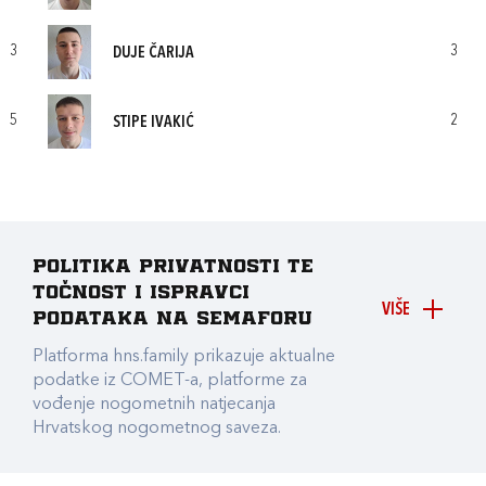
3
3
DUJE ČARIJA
5
2
STIPE IVAKIĆ
Politika privatnosti te
točnost i ispravci
VIŠE
podataka na Semaforu
Platforma hns.family prikazuje aktualne
podatke iz COMET-a, platforme za
vođenje nogometnih natjecanja
Hrvatskog nogometnog saveza.