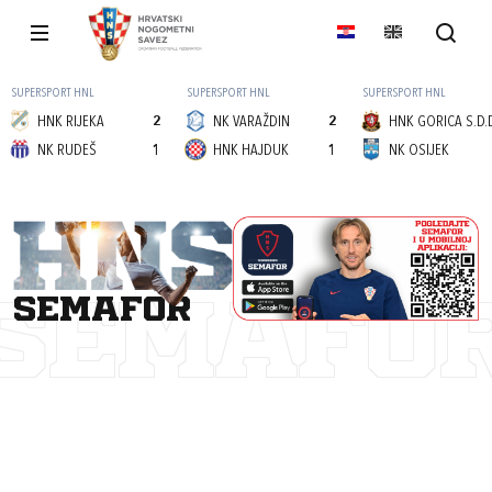
SUPERSPORT HNL
SUPERSPORT HNL
SUPERSPORT HNL
HNK RIJEKA
2
NK VARAŽDIN
2
HNK GORICA S.D.
NK RUDEŠ
1
HNK HAJDUK
1
NK OSIJEK
semafor
SEMAFO