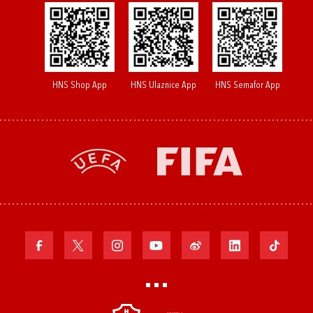
HNS Shop App
HNS Ulaznice App
HNS Semafor App