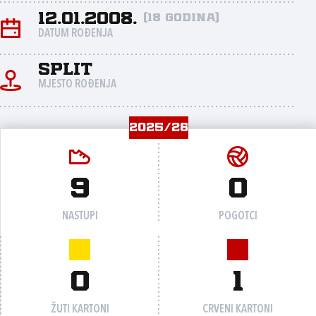
12.01.2008.
(18 godina)
DATUM ROĐENJA
Split
MJESTO ROĐENJA
2025/26
9
0
NASTUPI
POGOTCI
0
1
ŽUTI KARTONI
CRVENI KARTONI