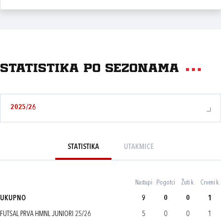
Statistika po sezonama
2025/26
STATISTIKA
UTAKMICE
Nastupi
Pogotci
Žuti k.
Crveni k.
UKUPNO
9
0
0
1
FUTSAL PRVA HMNL JUNIORI 25/26
5
0
0
1