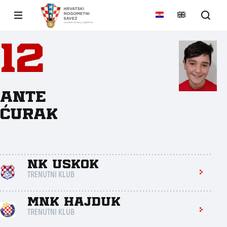
12
Ante
Ćurak
NK Uskok
TRENUTNI KLUB
MNK Hajduk
TRENUTNI KLUB