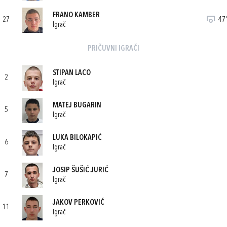
FRANO KAMBER
27
47'
Igrač
PRIČUVNI IGRAČI
STIPAN LACO
2
Igrač
MATEJ BUGARIN
5
Igrač
LUKA BILOKAPIĆ
6
Igrač
JOSIP ŠUŠIĆ JURIĆ
7
Igrač
JAKOV PERKOVIĆ
11
Igrač