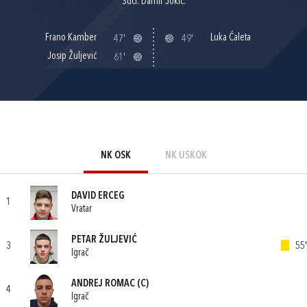
Suci: Damir Jokić.
Frano Kamber
Luka Ćaleta
47'
49'
Josip Žuljević
61'
NK OSK
NK USKOK
DAVID ERCEG
1
Vratar
PETAR ŽULJEVIĆ
3
55'
Igrač
ANDREJ ROMAC
(C)
4
Igrač