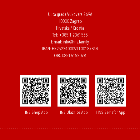
Ulica grada Vukovara 269A
10000 Zagreb
Hrvatska / Croatia
Tel:
+385 1 2361555
E-mail:
info@hns.family
IBAN: HR2523400091100187844
OIB: 08516152078
HNS Shop App
HNS Ulaznice App
HNS Semafor App