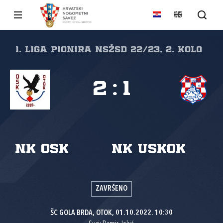
1. liga pionira NSŽSD 22/23, 2. kolo
2
:
1
NK OSK
NK Uskok
ZAVRŠENO
ŠC GOLA BRDA, OTOK, 01.10.2022. 10:30