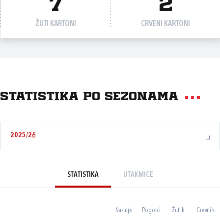
7
2
ŽUTI KARTONI
CRVENI KARTONI
Statistika po sezonama
2025/26
STATISTIKA
UTAKMICE
Nastupi
Pogotci
Žuti k.
Crveni k.