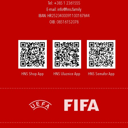
Tel:
+385 1 2361555
E-mail:
info@hns.family
IBAN: HR2523400091100187844
OIB: 08516152078
HNS Shop App
HNS Ulaznice App
HNS Semafor App