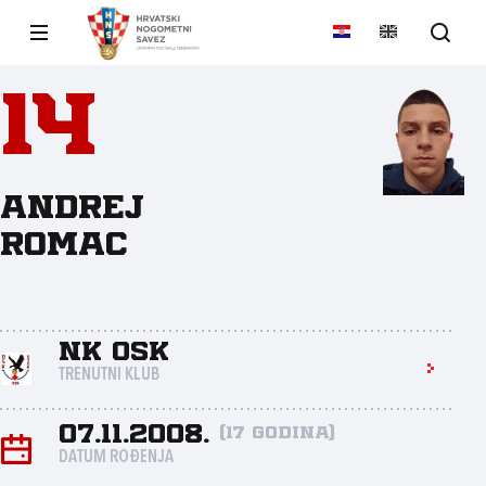
14
Andrej
Romac
NK OSK
TRENUTNI KLUB
07.11.2008.
(17 godina)
DATUM ROĐENJA