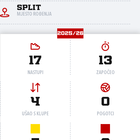
Split
MJESTO ROĐENJA
2025/26
17
13
NASTUPI
ZAPOČEO
4
0
UŠAO S KLUPE
POGOTCI