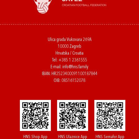
Ulica grada Vukovara 269A
10000 Zagreb
Hrvatska / Croatia
Tel:
+385 1 2361555
E-mail:
info@hns.family
IBAN: HR2523400091100187844
OIB: 08516152078
HNS Shop App
HNS Ulaznice App
HNS Semafor App