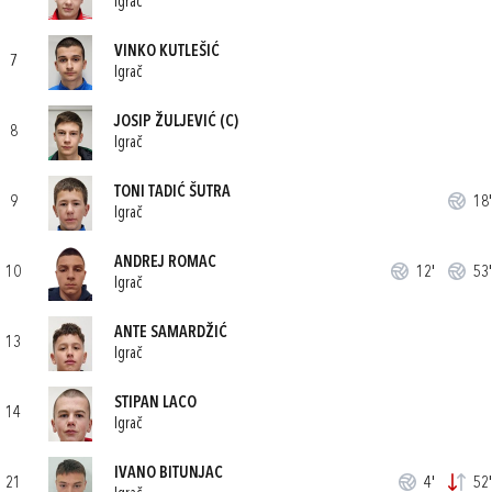
Igrač
VINKO KUTLEŠIĆ
7
Igrač
JOSIP ŽULJEVIĆ
(C)
8
Igrač
TONI TADIĆ ŠUTRA
9
18'
Igrač
ANDREJ ROMAC
10
12'
53'
Igrač
ANTE SAMARDŽIĆ
13
Igrač
STIPAN LACO
14
Igrač
IVANO BITUNJAC
21
4'
52'