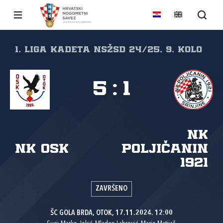
1. liga kadeta NSŽSD 24/25, 9. kolo
5
:
1
NK
NK OSK
Poljičanin
1921
ZAVRŠENO
ŠC GOLA BRDA, OTOK, 17.11.2024. 12:00