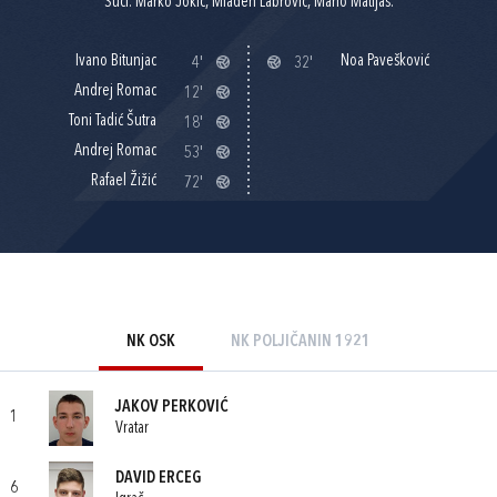
Suci: Marko Jokić, Mladen Labrović, Mario Matijaš.
Ivano Bitunjac
Noa Pavešković
4'
32'
Andrej Romac
12'
Toni Tadić Šutra
18'
Andrej Romac
53'
Rafael Žižić
72'
NK OSK
NK POLJIČANIN 1921
JAKOV PERKOVIĆ
1
Vratar
DAVID ERCEG
6