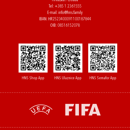
Hrvatska / Croatia
Tel:
+385 1 2361555
E-mail:
info@hns.family
IBAN: HR2523400091100187844
OIB: 08516152078
HNS Shop App
HNS Ulaznice App
HNS Semafor App