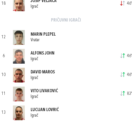
JOSIP VELJAČA
18
46'
Igrač
PRIČUVNI IGRAČI
MARIN PLEPEL
12
Vratar
ALFONS JOHN
6
46'
Igrač
DAVID MAROS
10
46'
Igrač
VITO LIVAKOVIĆ
11
83'
Igrač
LUCIJAN LOVRIĆ
13
Igrač