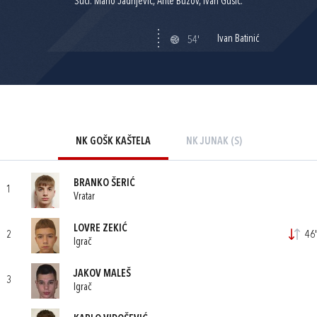
Suci: Mario Jadrijević, Ante Buzov, Ivan Gusić.
Ivan Batinić
54'
NK GOŠK KAŠTELA
NK JUNAK (S)
BRANKO ŠERIĆ
1
Vratar
LOVRE ZEKIĆ
2
46'
Igrač
JAKOV MALEŠ
3
Igrač