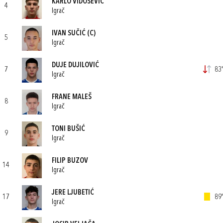
KARLO VIDOŠEVIĆ
4
Igrač
IVAN SUČIĆ
(C)
5
Igrač
DUJE DUJILOVIĆ
7
83'
Igrač
FRANE MALEŠ
8
Igrač
TONI BUŠIĆ
9
Igrač
FILIP BUZOV
14
Igrač
JERE LJUBETIĆ
17
89'
Igrač