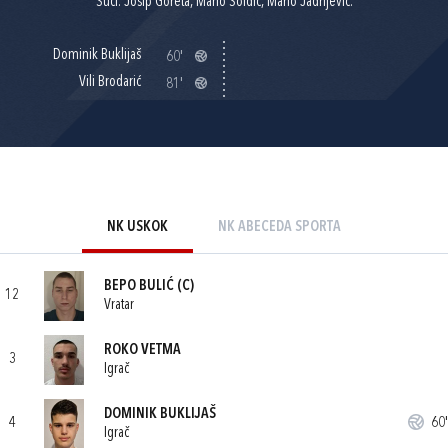
Suci: Josip Goreta, Mario Soldić, Mario Jadrijević.
Dominik Buklijaš
60'
Vili Brodarić
81'
NK USKOK
NK ABECEDA SPORTA
BEPO BULIĆ
(C)
12
Vratar
ROKO VETMA
3
Igrač
DOMINIK BUKLIJAŠ
4
60'
Igrač