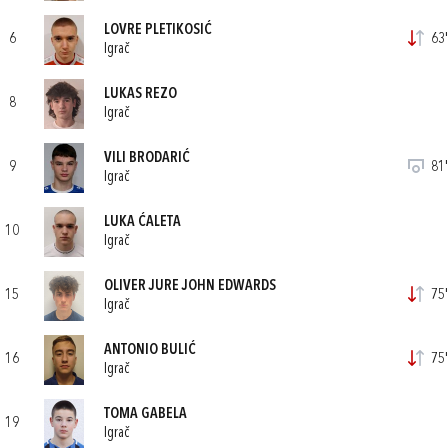
LOVRE PLETIKOSIĆ
6
63'
Igrač
LUKAS REZO
8
Igrač
VILI BRODARIĆ
9
81'
Igrač
LUKA ĆALETA
10
Igrač
OLIVER JURE JOHN EDWARDS
15
75'
Igrač
ANTONIO BULIĆ
16
75'
Igrač
TOMA GABELA
19
Igrač