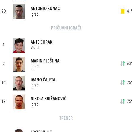
ANTONIO KUNAC
20
41'
Igrač
PRIČUVNI IGRAČI
ANTE ĆURAK
1
Vratar
MARIN PLEŠTINA
2
63'
Igrač
IVANO ĆALETA
14
75'
Igrač
NIKOLA KRIŽANOVIĆ
17
75'
Igrač
TRENER