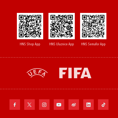
HNS Shop App
HNS Ulaznice App
HNS Semafor App