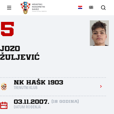
5
Jozo
Žuljević
NK HAŠK 1903
TRENUTNI KLUB
03.11.2007.
(18 godina)
DATUM ROĐENJA