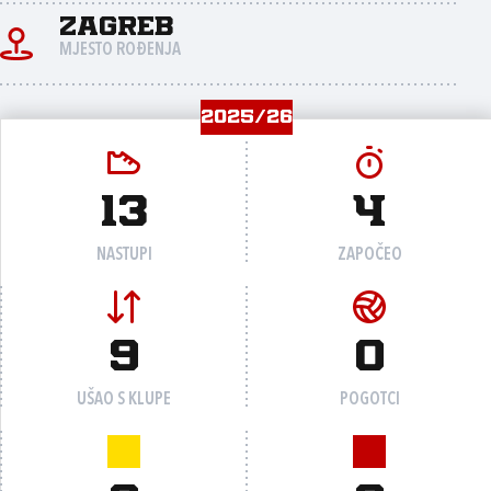
Zagreb
MJESTO ROĐENJA
2025/26
13
4
NASTUPI
ZAPOČEO
9
0
UŠAO S KLUPE
POGOTCI