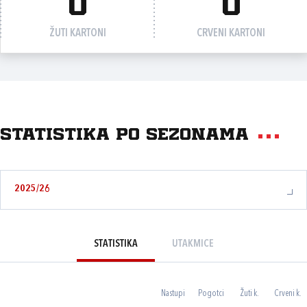
0
0
ŽUTI KARTONI
CRVENI KARTONI
Statistika po sezonama
2025/26
STATISTIKA
UTAKMICE
Nastupi
Pogotci
Žuti k.
Crveni k.