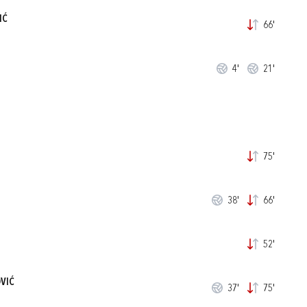
IĆ
66'
4'
21'
75'
38'
66'
52'
VIĆ
37'
75'