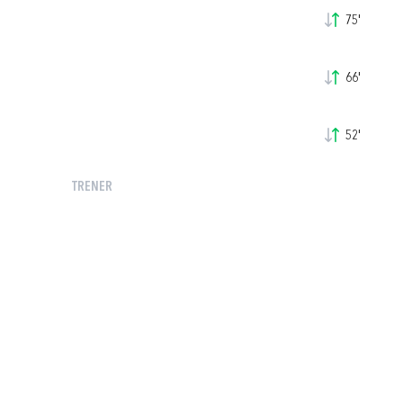
75'
66'
52'
TRENER