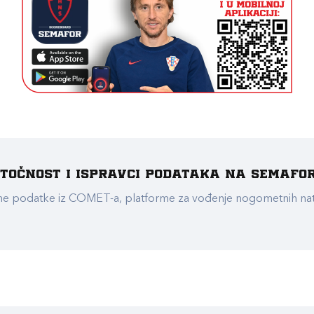
e točnost i ispravci podataka na Semafo
ualne podatke iz COMET-a, platforme za vođenje nogometnih n