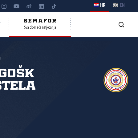
HR
EN
A
SEMAFOR
Sva domaća natjecanja
o
GOŠK
štela