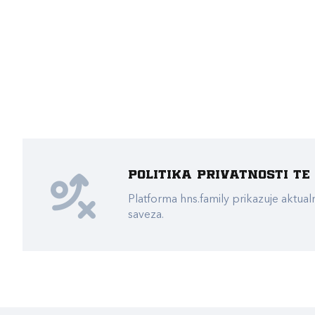
Politika privatnosti t
Platforma hns.family prikazuje akt
saveza.