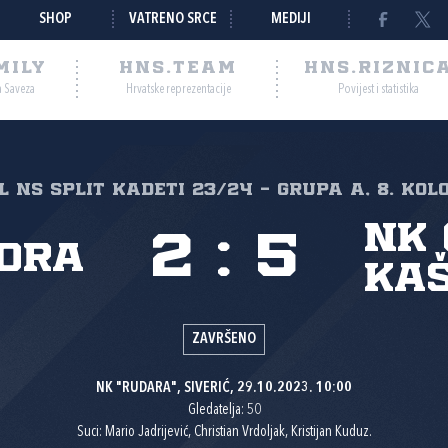
SHOP
VATRENO SRCE
MEDIJI
MILY
HNS.TEAM
HNS.RIZNIC
a Saveza
Hrvatske reprezentacije
Povijest i statistika
L NS Split Kadeti 23/24 - grupa A, 8. kol
NK 
2
:
5
ora
Ka
ZAVRŠENO
NK "RUDARA", SIVERIĆ, 29.10.2023. 10:00
Gledatelja: 50
Suci: Mario Jadrijević, Christian Vrdoljak, Kristijan Kuduz.