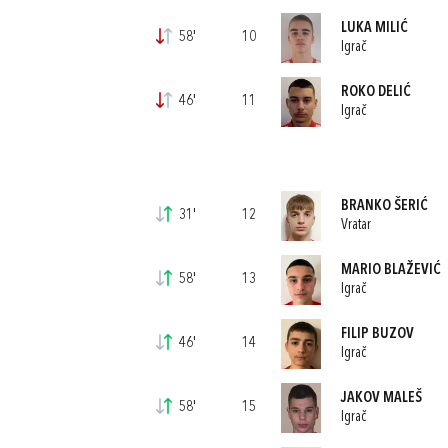
LUKA MILIĆ
58'
10
Igrač
ROKO DELIĆ
46'
11
Igrač
BRANKO ŠERIĆ
31'
12
Vratar
MARIO BLAŽEVIĆ
58'
13
Igrač
FILIP BUZOV
46'
14
Igrač
JAKOV MALEŠ
58'
15
Igrač