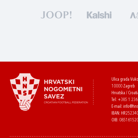
Ulica grada Vuk
10000 Zagreb
Hrvatska / Croati
Tel:
+385 1 23
E-mail:
info@hns
IBAN: HR2523
OIB: 08516152