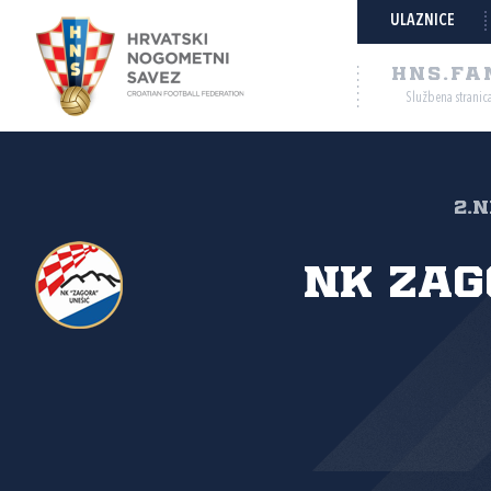
ULAZNICE
HNS.FA
Službena stranic
2.N
NK Zag