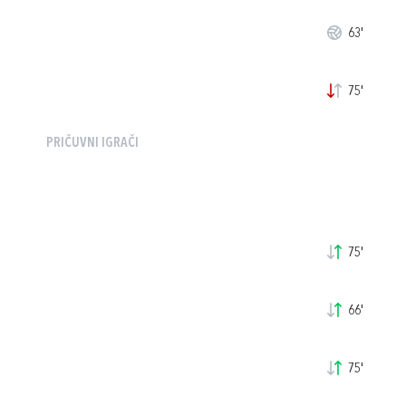
63'
75'
PRIČUVNI IGRAČI
75'
66'
75'