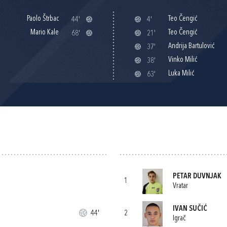
Paolo Štrbac
Teo Čengić
44'
4'
Mario Kale
Teo Čengić
68'
21'
Andrija Bartulović
37'
Vinko Milić
38'
Luka Milić
63'
PETAR DUVNJAK
1
Vratar
IVAN SUČIĆ
44'
2
Igrač