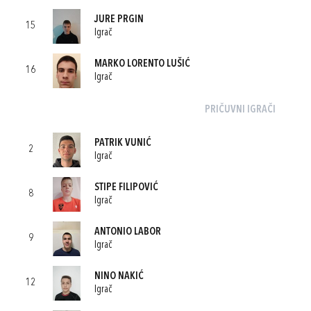
JURE PRGIN
15
Igrač
MARKO LORENTO LUŠIĆ
16
Igrač
PRIČUVNI IGRAČI
PATRIK VUNIĆ
2
Igrač
STIPE FILIPOVIĆ
8
Igrač
ANTONIO LABOR
9
Igrač
NINO NAKIĆ
12
Igrač