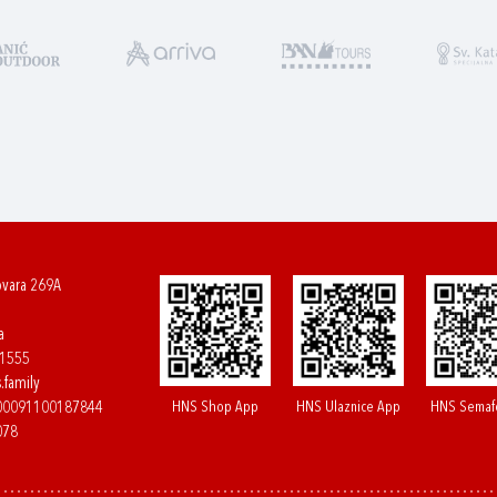
ovara 269A
a
61555
.family
HNS Shop App
HNS Ulaznice App
HNS Semaf
400091100187844
078