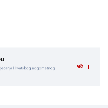
ru
VIŠE
atjecanja Hrvatskog nogometnog