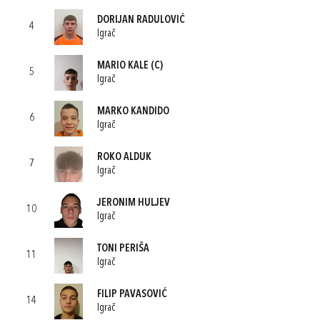
DORIJAN RADULOVIĆ
4
Igrač
MARIO KALE
(C)
5
Igrač
MARKO KANDIDO
6
Igrač
ROKO ALDUK
7
Igrač
JERONIM HULJEV
10
Igrač
TONI PERIŠA
11
Igrač
FILIP PAVASOVIĆ
14
Igrač