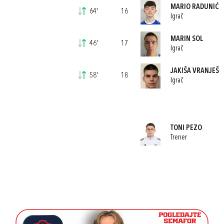
MARIO RADUNIĆ
64'
16
Igrač
MARIN SOL
46'
17
Igrač
JAKIŠA VRANJEŠ
58'
18
Igrač
TONI PEZO
Trener