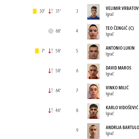
VELIMIR VRBATOV
30'
31'
3
Igrač
TEO ČENGIĆ
(C)
68'
4
Igrač
ANTONIO LUKIN
7'
58'
5
Igrač
DAVID MAROS
58'
6
Igrač
VINKO MILIĆ
64'
7
Igrač
KARLO VIDOŠEVIĆ
46'
8
Igrač
ANDRIJA BARTULO
9
Igrač