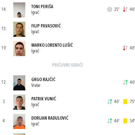
TONI PERIŠA
14
25'
46'
Igrač
FILIP PAVASOVIĆ
15
Igrač
MARKO LORENTO LUŠIĆ
19
46'
Igrač
PRIČUVNI IGRAČI
GRGO RAJČIĆ
12
46'
Vratar
PATRIK VUNIĆ
3
46'
75'
Igrač
DORIJAN RADULOVIĆ
4
46'
54'
Igrač