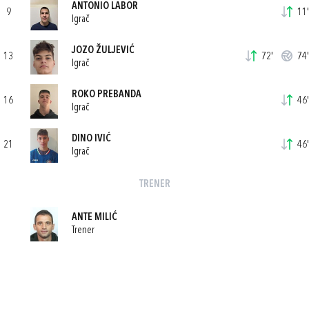
ANTONIO LABOR
9
11'
Igrač
JOZO ŽULJEVIĆ
13
72'
74'
Igrač
ROKO PREBANDA
16
46'
Igrač
DINO IVIĆ
21
46'
Igrač
TRENER
ANTE MILIĆ
Trener