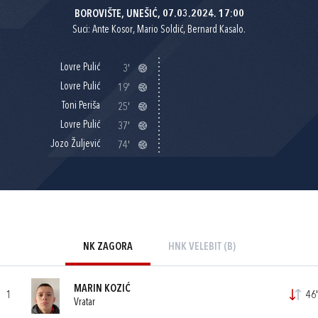
BOROVIŠTE, UNEŠIĆ, 07.03.2024. 17:00
Suci: Ante Kosor, Mario Soldić, Bernard Kasalo.
Lovre Pulić
3'
Lovre Pulić
19'
Toni Periša
25'
Lovre Pulić
37'
Jozo Žuljević
74'
NK ZAGORA
HNK VELEBIT (B)
MARIN KOZIĆ
1
46'
Vratar