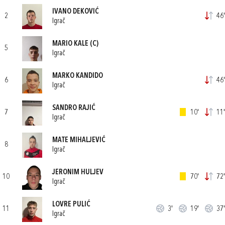
IVANO DEKOVIĆ
2
46'
Igrač
MARIO KALE
(C)
5
Igrač
MARKO KANDIDO
6
46'
Igrač
SANDRO RAJIĆ
7
10'
11'
Igrač
MATE MIHALJEVIĆ
8
Igrač
JERONIM HULJEV
10
70'
72'
Igrač
LOVRE PULIĆ
11
3'
19'
37'
Igrač