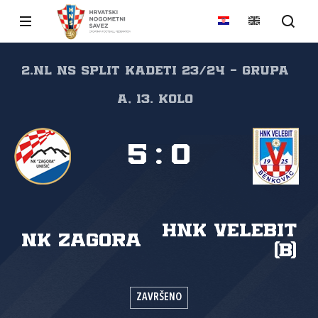
2.NL NS Split Kadeti 23/24 - grupa
A, 13. kolo
5
:
0
HNK Velebit
NK Zagora
(B)
ZAVRŠENO