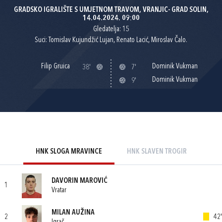
GRADSKO IGRALIŠTE S UMJETNOM TRAVOM, VRANJIC- GRAD SOLIN,
14.04.2024. 09:00
Gledatelja: 15
Suci: Tomislav Kujundžić Lujan, Renato Lacić, Miroslav Čalo.
Filip Gruica
Dominik Vukman
38'
7'
Dominik Vukman
9'
HNK SLOGA MRAVINCE
HNK SLAVEN TROGIR
DAVORIN MAROVIĆ
1
Vratar
MILAN AUŽINA
2
42'