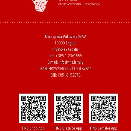
Ulica grada Vukovara 269A
10000 Zagreb
Hrvatska / Croatia
Tel:
+385 1 2361555
E-mail:
info@hns.family
IBAN: HR2523400091100187844
OIB: 08516152078
HNS Shop App
HNS Ulaznice App
HNS Semafor App