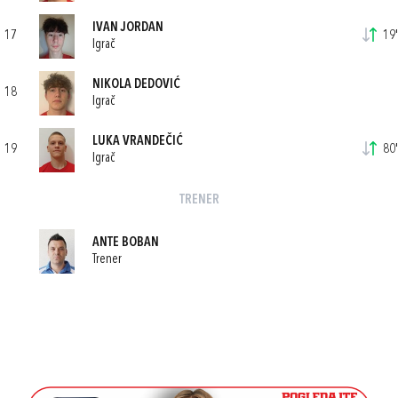
IVAN JORDAN
17
19'
Igrač
NIKOLA DEDOVIĆ
18
Igrač
LUKA VRANDEČIĆ
19
80'
Igrač
TRENER
ANTE BOBAN
Trener