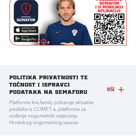
Politika privatnosti te
točnost i ispravci
VIŠE
podataka na Semaforu
Platforma hns.family prikazuje aktualne
podatke iz COMET-a, platforme za
vođenje nogometnih natjecanja
Hrvatskog nogometnog saveza.