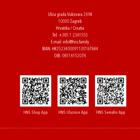
Ulica grada Vukovara 269A
10000 Zagreb
Hrvatska / Croatia
Tel:
+385 1 2361555
E-mail:
info@hns.family
IBAN: HR2523400091100187844
OIB: 08516152078
HNS Shop App
HNS Ulaznice App
HNS Semafor App