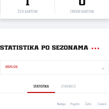
1
0
ŽUTI KARTONI
CRVENI KARTONI
Statistika po sezonama
2025/26
STATISTIKA
UTAKMICE
Nastupi
Pogotci
Žuti k.
Crveni k.