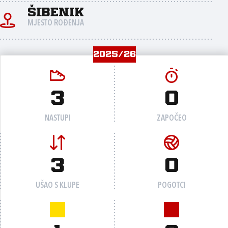
Šibenik
MJESTO ROĐENJA
2025/26
3
0
NASTUPI
ZAPOČEO
3
0
UŠAO S KLUPE
POGOTCI