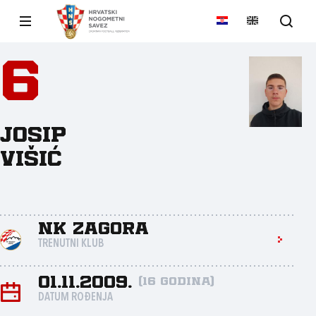
6
Josip
Višić
NK Zagora
TRENUTNI KLUB
01.11.2009.
(16 godina)
DATUM ROĐENJA