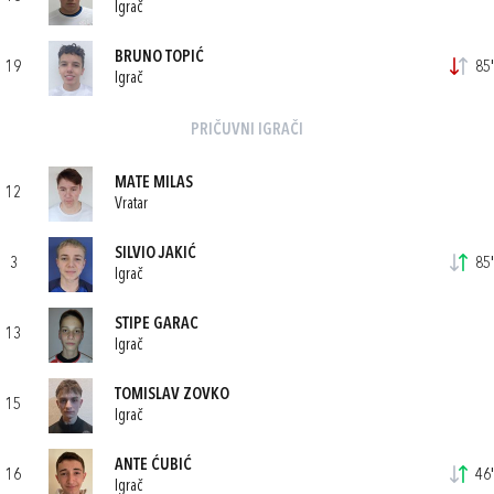
Igrač
BRUNO TOPIĆ
19
85'
Igrač
PRIČUVNI IGRAČI
MATE MILAS
12
Vratar
SILVIO JAKIĆ
3
85'
Igrač
STIPE GARAC
13
Igrač
TOMISLAV ZOVKO
15
Igrač
ANTE ĆUBIĆ
16
46'
Igrač