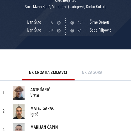
Gledatelja: 20
Suci: Marin Barić, Mario (ml.) Jadrijević, Dinko Kukulj.
Ivan Šuto
Šime Beneta
6'
42'
Ivan Šuto
Stipe Filipović
29'
84'
NK CROATIA ZMIJAVCI
NK ZAGORA
ANTE ŠARIĆ
1
Vratar
MATEJ GARAC
2
Igrač
MARIJAN ĆAPIN
4