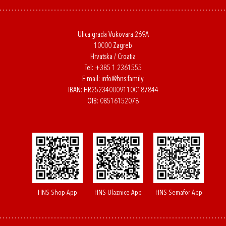
Ulica grada Vukovara 269A
10000 Zagreb
Hrvatska / Croatia
Tel:
+385 1 2361555
E-mail:
info@hns.family
IBAN: HR2523400091100187844
OIB: 08516152078
HNS Shop App
HNS Ulaznice App
HNS Semafor App