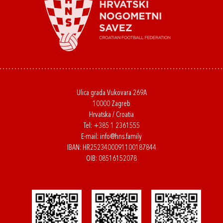
Ulica grada Vukovara 269A
10000 Zagreb
Hrvatska / Croatia
Tel:
+385 1 2361555
E-mail:
info@hns.family
IBAN: HR2523400091100187844
OIB: 08516152078