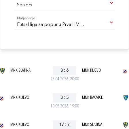
Seniors
Natjecanje:
Futsal liga za popunu Prva HMNL 25/26
MNK SLATINA
3
:
6
MNK KIJEVO
25.04.2026. 20:00
MNK KIJEVO
3
:
5
MNK BAČVICE
10.05.2026. 19:00
MNK KIJEVO
17
:
2
MNK SLATINA