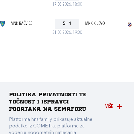
17.05.2026. 18:00
MNK BAČVICE
5
:
1
MNK KIJEVO
31.05.2026. 19:30
Politika privatnosti te
točnost i ispravci
VIŠE
podataka na Semaforu
Platforma hns.family prikazuje aktualne
podatke iz COMET-a, platforme za
vođenje nogometnih natjecanja