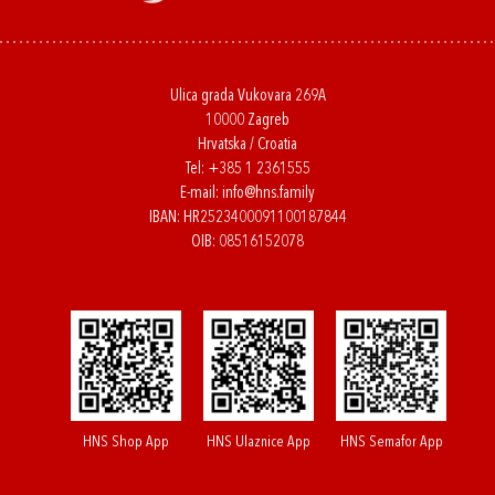
Ulica grada Vukovara 269A
10000 Zagreb
Hrvatska / Croatia
Tel:
+385 1 2361555
E-mail:
info@hns.family
IBAN: HR2523400091100187844
OIB: 08516152078
HNS Shop App
HNS Ulaznice App
HNS Semafor App