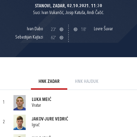
STANOVI, ZADAR, 02.10.2021. 11:30
Suci: Ivan Vukančić, Josip Katuša, Andi Čačić.
Ivan Dabo
Lovre Šuvar
23'
18'
Sebastijan Kajtazi
62'
HNK ZADAR
HNK HAJDUK
LUKA MEIĆ
1
Vratar
JAKOV-JURE VEDRIĆ
2
Igrač