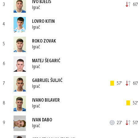
IVO BJELIŠ
3
60'
Igrač
LOVRO KITIN
4
Igrač
ROKO ZOVAK
5
Igrač
MATEJ ŠEGARIĆ
6
Igrač
GABRIJEL ŠULJIĆ
7
57'
60'
Igrač
IVANO BILAVER
8
52'
Igrač
IVAN DABO
9
23'
50'
Igrač