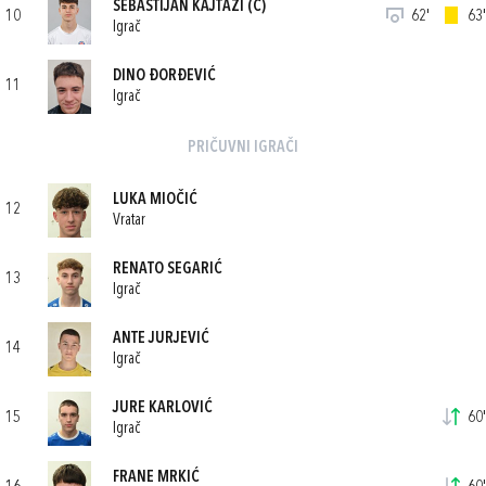
SEBASTIJAN KAJTAZI
(C)
10
62'
63'
Igrač
DINO ĐORĐEVIĆ
11
Igrač
PRIČUVNI IGRAČI
LUKA MIOČIĆ
12
Vratar
RENATO SEGARIĆ
13
Igrač
ANTE JURJEVIĆ
14
Igrač
JURE KARLOVIĆ
15
60'
Igrač
FRANE MRKIĆ