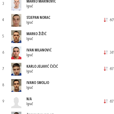
MARKO MARINOVIĆ
3
Igrač
STJEPAN NORAC
4
60'
Igrač
MARKO ŽIŽIĆ
5
Igrač
IVAN MILANOVIĆ
6
36'
Igrač
KARLO JELAVIĆ ČIČIĆ
7
65'
Igrač
IVANO SMOLJO
8
Igrač
N/A
9
65'
Igrač