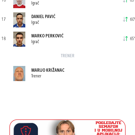
16
65'
Igrač
DANIEL PAVIĆ
17
60'
Igrač
MARKO PERKOVIĆ
18
65'
Igrač
TRENER
MARIJO KRIŽANAC
Trener