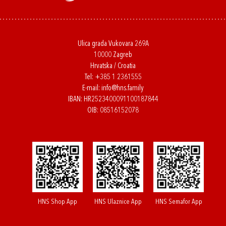
Ulica grada Vukovara 269A
10000 Zagreb
Hrvatska / Croatia
Tel:
+385 1 2361555
E-mail:
info@hns.family
IBAN: HR2523400091100187844
OIB: 08516152078
HNS Shop App
HNS Ulaznice App
HNS Semafor App