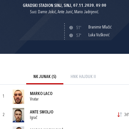
GRADSKI STADION SINJ, SINJ, 07.11.2020. 09:00
Suci: Damir Jokić, Ante Jurić, Mario Jadrijević.
Branimir Mlačić
51'
Luka Vušković
57'
NK JUNAK (S)
HNK HAJDUK II
MARKO LACO
1
Vratar
ANTE SMOLJO
2
36'
Igrač