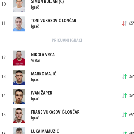
ŠIMUN BULJAN
(C)
10
Igrač
TONI VUKASOVIĆ LONČAR
11
65'
Igrač
PRIČUVNI IGRAČI
NIKOLA VRCA
12
Vratar
MARKO MAJIĆ
13
36'
Igrač
IVAN ŽAPER
14
36'
Igrač
FRANE VUKASOVIĆ-LONČAR
15
65'
Igrač
LUKA MAMUZIĆ