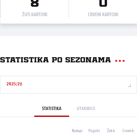
8
0
ŽUTI KARTONI
CRVENI KARTONI
Statistika po sezonama
2025/26
STATISTIKA
UTAKMICE
Nastupi
Pogotci
Žuti k.
Crveni k.