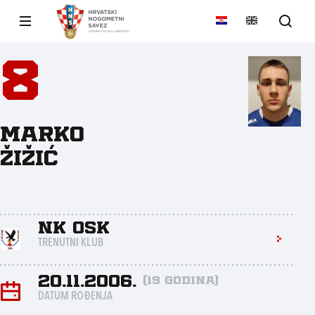
8
Marko
Žižić
NK OSK
TRENUTNI KLUB
20.11.2006.
(19 godina)
DATUM ROĐENJA