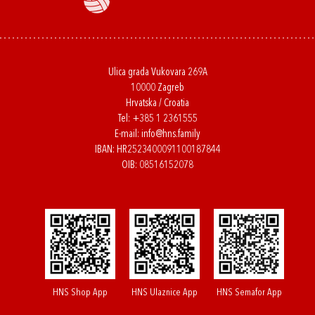
Ulica grada Vukovara 269A
10000 Zagreb
Hrvatska / Croatia
Tel:
+385 1 2361555
E-mail:
info@hns.family
IBAN: HR2523400091100187844
OIB: 08516152078
HNS Shop App
HNS Ulaznice App
HNS Semafor App