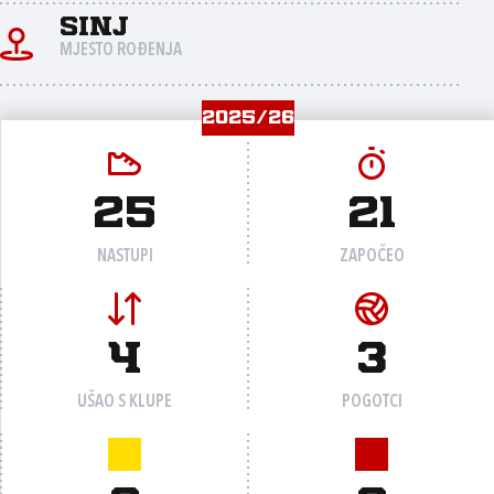
Sinj
MJESTO ROĐENJA
2025/26
25
21
NASTUPI
ZAPOČEO
4
3
UŠAO S KLUPE
POGOTCI