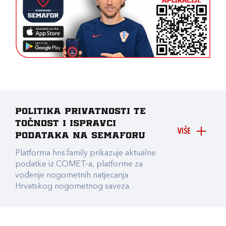
Politika privatnosti te
točnost i ispravci
VIŠE
podataka na Semaforu
Platforma hns.family prikazuje aktualne
podatke iz COMET-a, platforme za
vođenje nogometnih natjecanja
Hrvatskog nogometnog saveza.