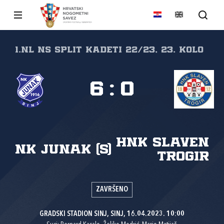
1.NL NS Split Kadeti 22/23, 23. kolo
6
:
0
HNK Slaven
NK Junak (S)
Trogir
ZAVRŠENO
GRADSKI STADION SINJ, SINJ, 16.04.2023. 10:00