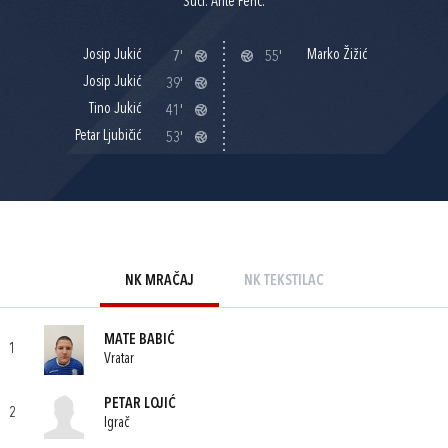
Suci: Ante Perić.
Josip Jukić
Marko Žižić
7'
55'
Josip Jukić
39'
Tino Jukić
41'
Petar Ljubičić
53'
NK MRAČAJ
NK TEKSTILAC
MATE BABIĆ
1
Vratar
PETAR LOJIĆ
2
Igrač