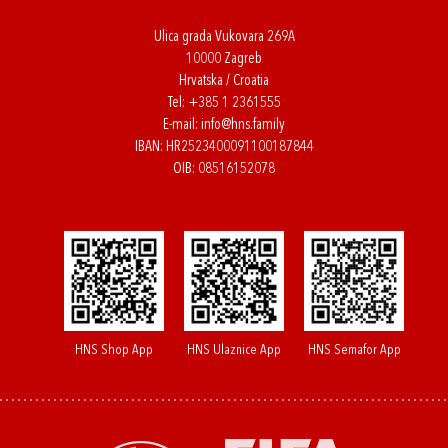
Ulica grada Vukovara 269A
10000 Zagreb
Hrvatska / Croatia
Tel:
+385 1 2361555
E-mail:
info@hns.family
IBAN: HR2523400091100187844
OIB: 08516152078
HNS Shop App
HNS Ulaznice App
HNS Semafor App