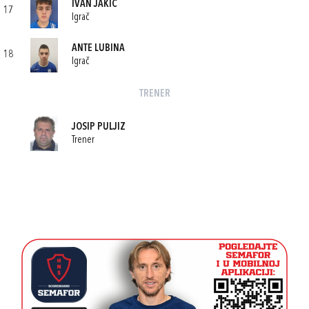
IVAN JAKIĆ
17
Igrač
ANTE LUBINA
18
Igrač
TRENER
JOSIP PULJIZ
Trener