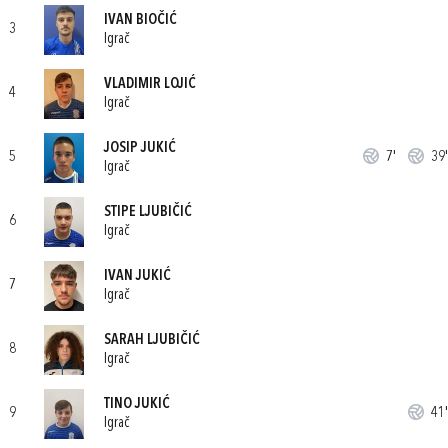
IVAN BIOČIĆ
3
Igrač
VLADIMIR LOJIĆ
4
Igrač
JOSIP JUKIĆ
5
7'
39'
Igrač
STIPE LJUBIČIĆ
6
Igrač
IVAN JUKIĆ
7
Igrač
SARAH LJUBIČIĆ
8
Igrač
TINO JUKIĆ
9
41'
Igrač