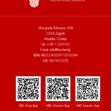
Ulica grada Vukovara 269A
10000 Zagreb
Hrvatska / Croatia
Tel:
+385 1 2361555
E-mail:
info@hns.family
IBAN: HR2523400091100187844
OIB: 08516152078
HNS Shop App
HNS Ulaznice App
HNS Semafor App