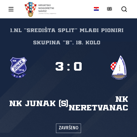
1.NL "SREDIŠTA SPLIT" Mlađi pioniri
Skupina "B", 18. kolo
3
:
0
NK
NK Junak (S)
Neretvanac
ZAVRŠENO