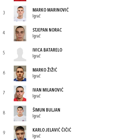
MARKO MARINOVIĆ
3
Igrač
STJEPAN NORAC
4
Igrač
IVICA BATARELO
5
Igrač
MARKO ŽIŽIĆ
6
Igrač
IVAN MILANOVIĆ
7
Igrač
ŠIMUN BULJAN
8
Igrač
KARLO JELAVIĆ ČIČIĆ
9
Igrač