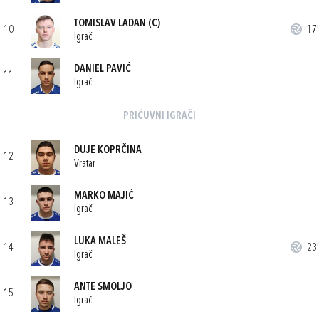
TOMISLAV LADAN
(C)
10
17'
Igrač
DANIEL PAVIĆ
11
Igrač
PRIČUVNI IGRAČI
DUJE KOPRČINA
12
Vratar
MARKO MAJIĆ
13
Igrač
LUKA MALEŠ
14
23'
Igrač
ANTE SMOLJO
15
Igrač