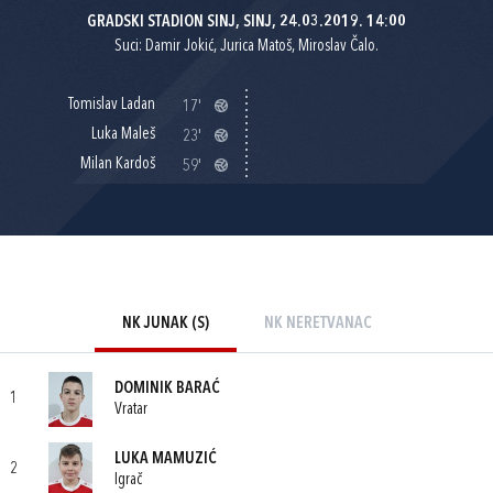
GRADSKI STADION SINJ, SINJ, 24.03.2019. 14:00
Suci: Damir Jokić, Jurica Matoš, Miroslav Čalo.
Tomislav Ladan
17'
Luka Maleš
23'
Milan Kardoš
59'
NK JUNAK (S)
NK NERETVANAC
DOMINIK BARAĆ
1
Vratar
LUKA MAMUZIĆ
2
Igrač