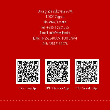
Ulica grada Vukovara 269A
10000 Zagreb
Hrvatska / Croatia
Tel:
+385 1 2361555
E-mail:
info@hns.family
IBAN: HR2523400091100187844
OIB: 08516152078
HNS Shop App
HNS Ulaznice App
HNS Semafor App