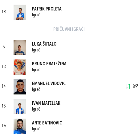
PATRIK PROLETA
18
Igrač
PRIČUVNI IGRAČI
LUKA ŠUTALO
5
Igrač
BRUNO PRATEŽINA
13
Igrač
EMANUEL VIDOVIĆ
14
89'
Igrač
IVAN MATELJAK
15
Igrač
ANTE BATINOVIĆ
16
Igrač