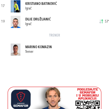
KRISTIANO BATINOVIĆ
17
Igrač
DUJE DRUŽIJANIĆ
19
57'
Igrač
TRENER
MARINO KOMAZIN
Trener