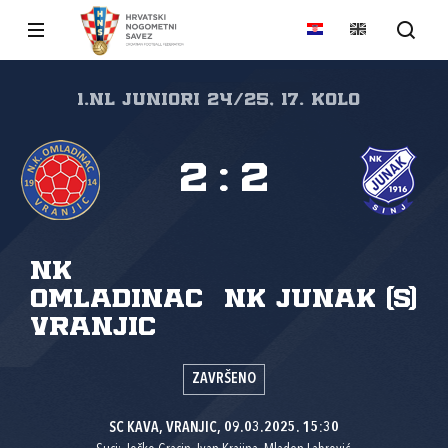
1.nl Juniori 24/25, 17. kolo
2
:
2
NK
Omladinac
NK Junak (S)
Vranjic
ZAVRŠENO
SC KAVA, VRANJIC, 09.03.2025. 15:30