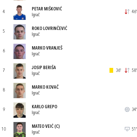
PETAR MIŠKOVIĆ
4
46'
Igrač
ROKO LOVRINČEVIĆ
5
Igrač
MARKO VRANJEŠ
6
Igrač
JOSIP BERIŠA
7
36'
58'
Igrač
MARKO KOVAČ
8
Igrač
KARLO GREPO
9
34'
Igrač
MATEO VEIĆ
(C)
10
51'
Igrač