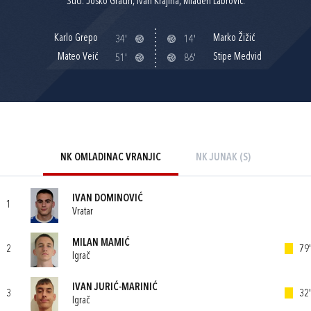
Suci: Joško Gracin, Ivan Krajina, Mladen Labrović.
Karlo Grepo
Marko Žižić
34'
14'
Mateo Veić
Stipe Medvid
51'
86'
NK OMLADINAC VRANJIC
NK JUNAK (S)
IVAN DOMINOVIĆ
1
Vratar
MILAN MAMIĆ
2
79'
Igrač
IVAN JURIĆ-MARINIĆ
3
32'
Igrač