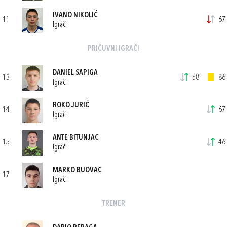
IVANO NIKOLIĆ
11
67'
Igrač
PRIČUVNI IGRAČI
DANIEL SAPIGA
13
58'
86'
Igrač
ROKO JURIĆ
14
67'
Igrač
ANTE BITUNJAC
15
46'
Igrač
MARKO BUOVAC
17
Igrač
TRENER