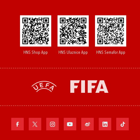
HNS Shop App
HNS Ulaznice App
HNS Semafor App