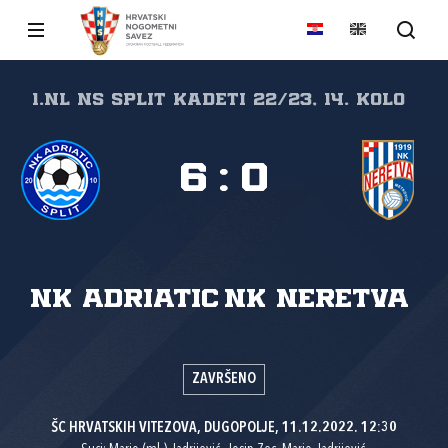
1.NL NS Split Kadeti 22/23, 14. kolo
6
:
0
NK Adriatic
NK Neretva
ZAVRŠENO
ŠC HRVATSKIH VITEZOVA, DUGOPOLJE, 11.12.2022. 12:30