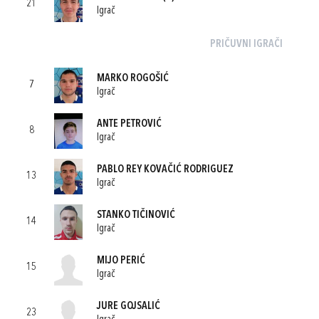
21
Igrač
PRIČUVNI IGRAČI
MARKO ROGOŠIĆ
7
Igrač
ANTE PETROVIĆ
8
Igrač
PABLO REY KOVAČIĆ RODRIGUEZ
13
Igrač
STANKO TIČINOVIĆ
14
Igrač
MIJO PERIĆ
15
Igrač
JURE GOJSALIĆ
23