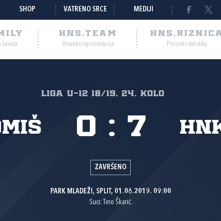
SHOP
VATRENO SRCE
MEDIJI
MILY
HNS.TEAM
HNS.RIZNIC
a Saveza
Hrvatske reprezentacije
Povijest i statistika
Liga U-12 18/19, 24. kolo
0
:
7
Omiš
HNK
ZAVRŠENO
PARK MLADEŽI, SPLIT, 01.06.2019. 09:00
Suci: Tino Škarić.