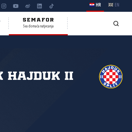
HR
EN
A
SEMAFOR
Sva domaća natjecanja
 Hajduk II