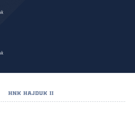
nik
nik
HNK HAJDUK II