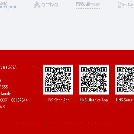
ovara 269A
a
61555
.family
HNS Shop App
HNS Ulaznice App
HNS Semaf
400091100187844
078