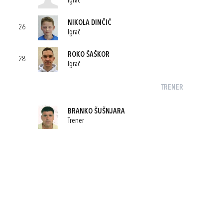
Igrač
NIKOLA DINČIĆ
26
Igrač
ROKO ŠAŠKOR
28
Igrač
TRENER
BRANKO ŠUŠNJARA
Trener