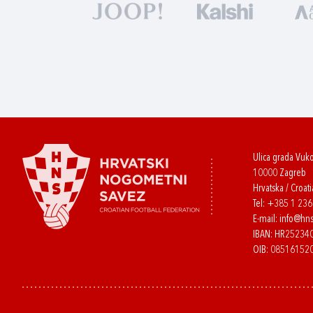
Ulica grada Vuk
10000 Zagreb
Hrvatska / Croati
Tel:
+385 1 23
E-mail:
info@hns
IBAN: HR2523
OIB: 08516152