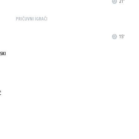
21'
PRIČUVNI IGRAČI
15'
SKI
Ć