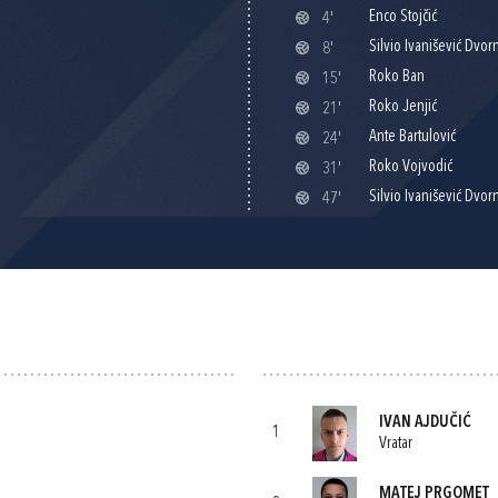
Enco Stojčić
4'
Silvio Ivanišević Dvor
8'
Roko Ban
15'
Roko Jenjić
21'
Ante Bartulović
24'
Roko Vojvodić
31'
Silvio Ivanišević Dvor
47'
IVAN AJDUČIĆ
1
Vratar
MATEJ PRGOMET