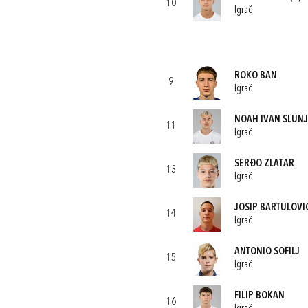
10
Igrač
ROKO BAN
9
Igrač
NOAH IVAN SLUNJ
11
Igrač
SERĐO ZLATAR
13
Igrač
JOSIP BARTULOVI
14
Igrač
ANTONIO SOFILJ
15
Igrač
FILIP BOKAN
16