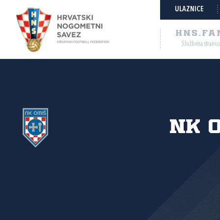
ULAZNICE
HNS.FA
Službena stranic
NK 