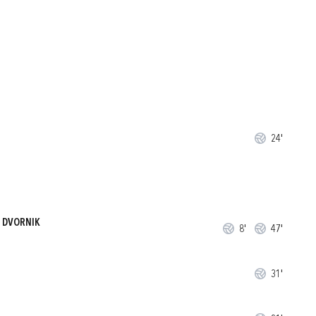
24'
Ć DVORNIK
8'
47'
31'