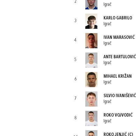
2
Igrač
KARLO GABRILO
3
Igrač
IVAN MARASOVIĆ
4
Igrač
ANTE BARTULOVIĆ
5
Igrač
MIHAEL KRIŽAN
6
Igrač
SILVIO IVANIŠEVI
7
Igrač
ROKO VOJVODIĆ
8
Igrač
ROKO JENJIĆ
(C)