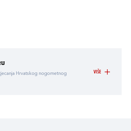
ru
VIŠE
atjecanja Hrvatskog nogometnog