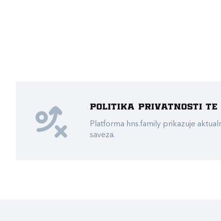
Politika privatnosti t
Platforma hns.family prikazuje akt
saveza.