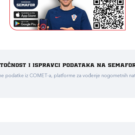
e točnost i ispravci podataka na Semafo
ualne podatke iz COMET-a, platforme za vođenje nogometnih n