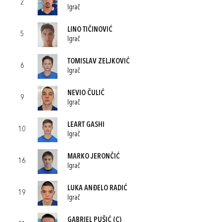
2
Igrač
LINO TIČINOVIĆ
5
Igrač
TOMISLAV ZELJKOVIĆ
6
Igrač
NEVIO ČULIĆ
9
Igrač
LEART GASHI
10
Igrač
MARKO JERONČIĆ
16
Igrač
LUKA ANĐELO RADIĆ
19
Igrač
GABRIEL PUŠIĆ
(C)