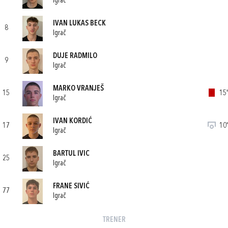
Igrač
IVAN LUKAS BECK
8
Igrač
DUJE RADMILO
9
Igrač
MARKO VRANJEŠ
15
15'
Igrač
IVAN KORDIĆ
17
10'
Igrač
BARTUL IVIC
25
Igrač
FRANE SIVIĆ
77
Igrač
TRENER