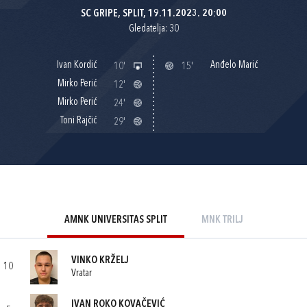
SC GRIPE, SPLIT, 19.11.2023. 20:00
Gledatelja: 30
Ivan Kordić
Anđelo Marić
10'
15'
Mirko Perić
12'
Mirko Perić
24'
Toni Rajčić
29'
AMNK UNIVERSITAS SPLIT
MNK TRILJ
VINKO KRŽELJ
10
Vratar
IVAN ROKO KOVAČEVIĆ