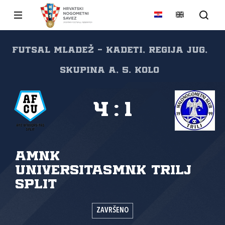
FUTSAL mladež - kadeti, regija jug,
skupina A, 5. kolo
4
:
1
AMNK
Universitas
MNK Trilj
Split
ZAVRŠENO