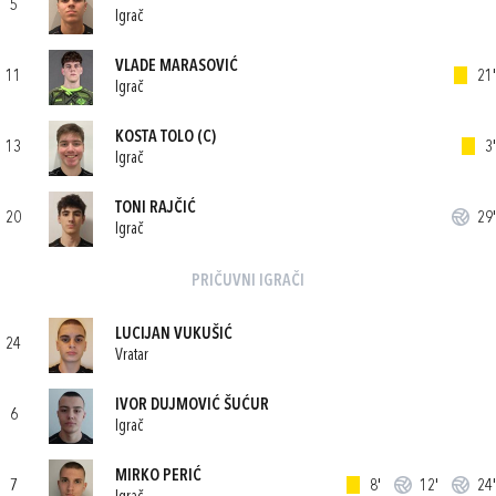
5
Igrač
VLADE MARASOVIĆ
11
21'
Igrač
KOSTA TOLO
(C)
13
3'
Igrač
TONI RAJČIĆ
20
29'
Igrač
PRIČUVNI IGRAČI
LUCIJAN VUKUŠIĆ
24
Vratar
IVOR DUJMOVIĆ ŠUĆUR
6
Igrač
MIRKO PERIĆ
7
8'
12'
24'