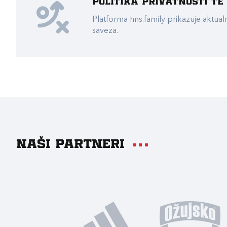
Politika privatnosti t
Platforma hns.family prikazuje akt
saveza.
Naši partneri