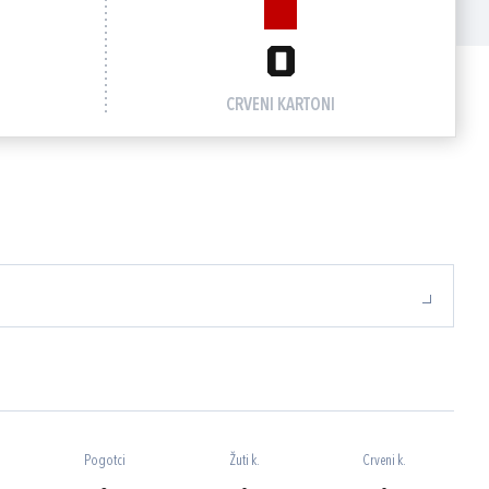
0
CRVENI KARTONI
Pogotci
Žuti k.
Crveni k.