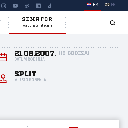
HR
EN
A
SEMAFOR
Sva domaća natjecanja
21.08.2007.
(18 godina)
DATUM ROĐENJA
Split
MJESTO ROĐENJA