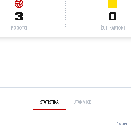
3
0
POGOTCI
ŽUTI KARTONI
STATISTIKA
UTAKMICE
Nastupi