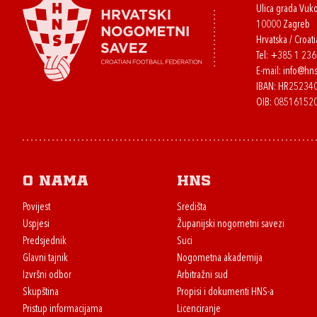
Ulica grada Vuk
10000 Zagreb
Hrvatska / Croati
Tel:
+385 1 23
E-mail:
info@hns
IBAN: HR2523
OIB: 08516152
O nama
HNS
Povijest
Središta
Uspjesi
Županijski nogometni savezi
Predsjednik
Suci
Glavni tajnik
Nogometna akademija
Izvršni odbor
Arbitražni sud
Skupština
Propisi i dokumenti HNS-a
Pristup informacijama
Licenciranje