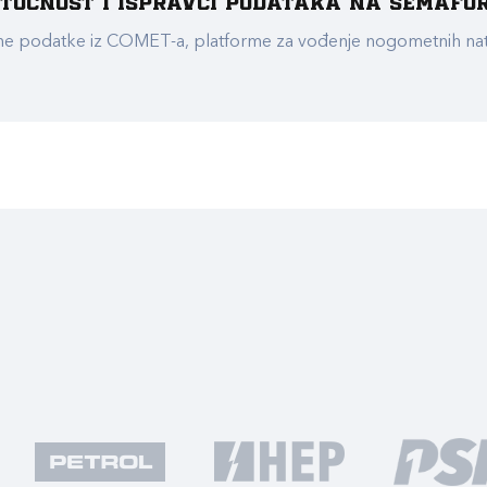
e točnost i ispravci podataka na Semafo
ualne podatke iz COMET-a, platforme za vođenje nogometnih n