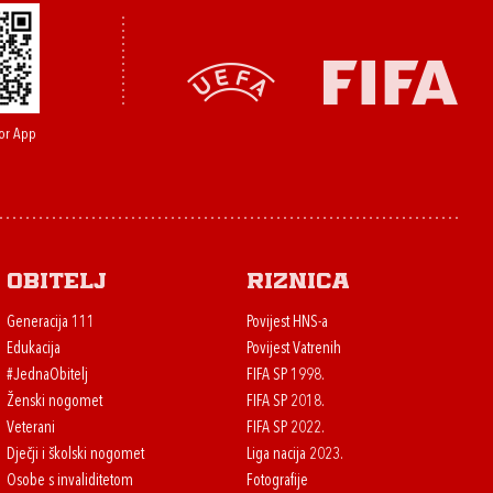
or App
Obitelj
Riznica
Generacija 111
Povijest HNS-a
Edukacija
Povijest Vatrenih
#JednaObitelj
FIFA SP 1998.
Ženski nogomet
FIFA SP 2018.
Veterani
FIFA SP 2022.
Dječji i školski nogomet
Liga nacija 2023.
Osobe s invaliditetom
Fotografije