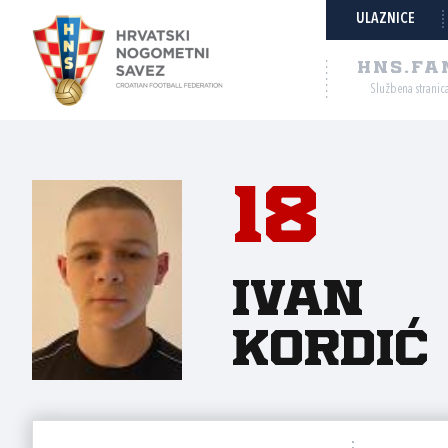
ULAZNICE
HNS.FA
Službena stranic
18
Ivan
Kordić