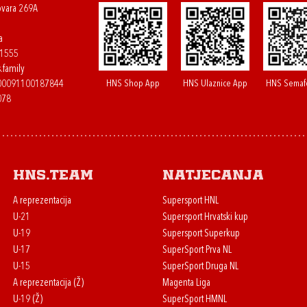
ovara 269A
a
61555
.family
HNS Shop App
HNS Ulaznice App
HNS Semaf
400091100187844
078
HNS.team
Natjecanja
A reprezentacija
Supersport HNL
U-21
Supersport Hrvatski kup
U-19
Supersport Superkup
U-17
SuperSport Prva NL
U-15
SuperSport Druga NL
A reprezentacija (Ž)
Magenta Liga
U-19 (Ž)
SuperSport HMNL