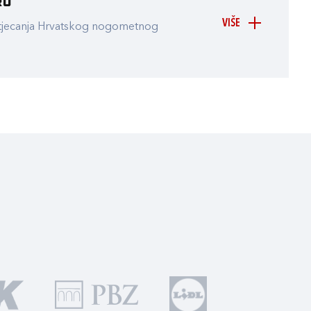
ru
VIŠE
atjecanja Hrvatskog nogometnog