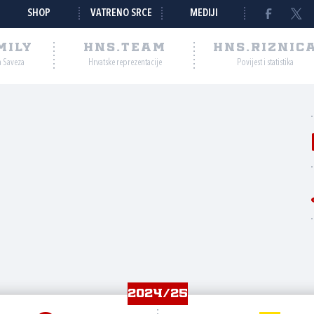
SHOP
VATRENO SRCE
MEDIJI
MILY
HNS.TEAM
HNS.RIZNIC
a Saveza
Hrvatske reprezentacije
Povijest i statistika
2024/25