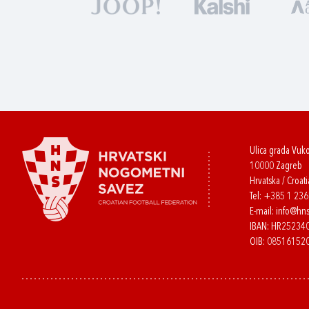
Ulica grada Vuk
10000 Zagreb
Hrvatska / Croati
Tel:
+385 1 23
E-mail:
info@hns
IBAN: HR2523
OIB: 08516152