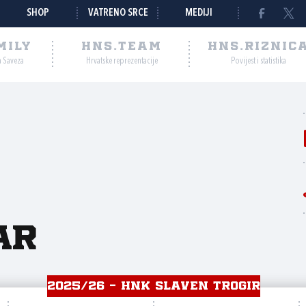
SHOP
VATRENO SRCE
MEDIJI
MILY
HNS.TEAM
HNS.RIZNIC
a Saveza
Hrvatske reprezentacije
Povijest i statistika
ar
2025/26 - HNK SLAVEN TROGIR