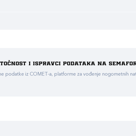
e točnost i ispravci podataka na Semafo
ualne podatke iz COMET-a, platforme za vođenje nogometnih n