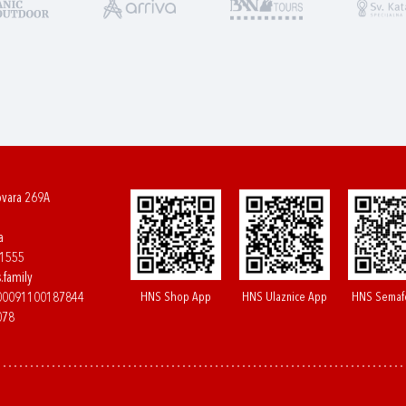
ovara 269A
a
61555
.family
HNS Shop App
HNS Ulaznice App
HNS Semaf
400091100187844
078