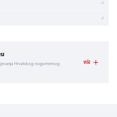
ru
VIŠE
atjecanja Hrvatskog nogometnog