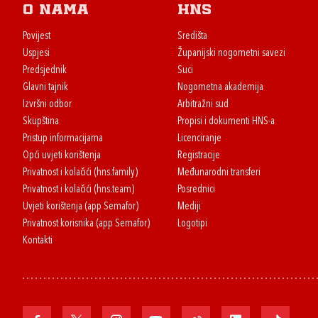
O nama
HNS
Povijest
Središta
Uspjesi
Županijski nogometni savezi
Predsjednik
Suci
Glavni tajnik
Nogometna akademija
Izvršni odbor
Arbitražni sud
Skupština
Propisi i dokumenti HNS-a
Pristup informacijama
Licenciranje
Opći uvjeti korištenja
Registracije
Privatnost i kolačići (hns.family)
Međunarodni transferi
Privatnost i kolačići (hns.team)
Posrednici
Uvjeti korištenja (app Semafor)
Mediji
Privatnost korisnika (app Semafor)
Logotipi
Kontakti