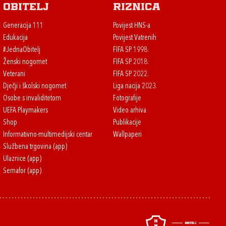
Obitelj
Riznica
Generacija 111
Povijest HNS-a
Edukacija
Povijest Vatrenih
#JednaObitelj
FIFA SP 1998.
Ženski nogomet
FIFA SP 2018.
Veterani
FIFA SP 2022.
Dječji i školski nogomet
Liga nacija 2023.
Osobe s invaliditetom
Fotografije
UEFA Playmakers
Video arhiva
Shop
Publikacije
Informativno-multimedijski centar
Wallpaperi
Službena trgovina (app)
Ulaznice (app)
Semafor (app)