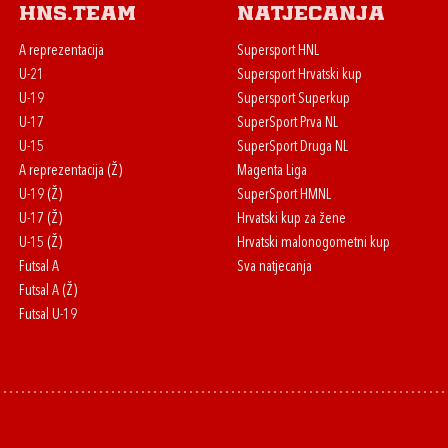
HNS.team
Natjecanja
A reprezentacija
Supersport HNL
U-21
Supersport Hrvatski kup
U-19
Supersport Superkup
U-17
SuperSport Prva NL
U-15
SuperSport Druga NL
A reprezentacija (Ž)
Magenta Liga
U-19 (Ž)
SuperSport HMNL
U-17 (Ž)
Hrvatski kup za žene
U-15 (Ž)
Hrvatski malonogometni kup
Futsal A
Sva natjecanja
Futsal A (Ž)
Futsal U-19