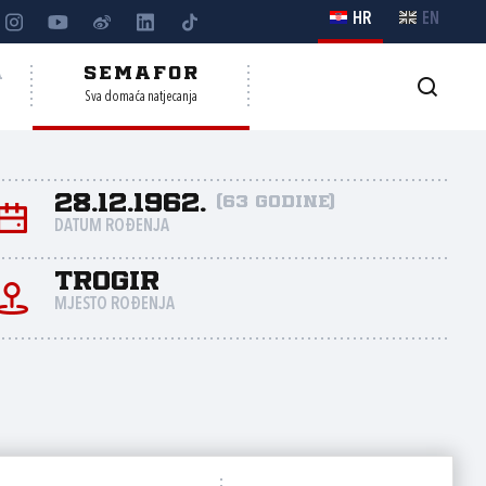
HR
EN
A
SEMAFOR
Sva domaća natjecanja
28.12.1962.
(63 godine)
DATUM ROĐENJA
Trogir
MJESTO ROĐENJA