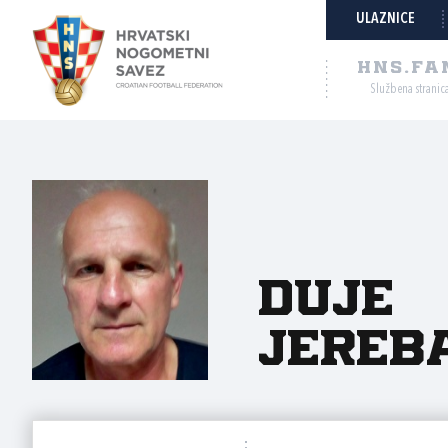
ULAZNICE
HNS.FA
Službena stranic
Duje
Jereb