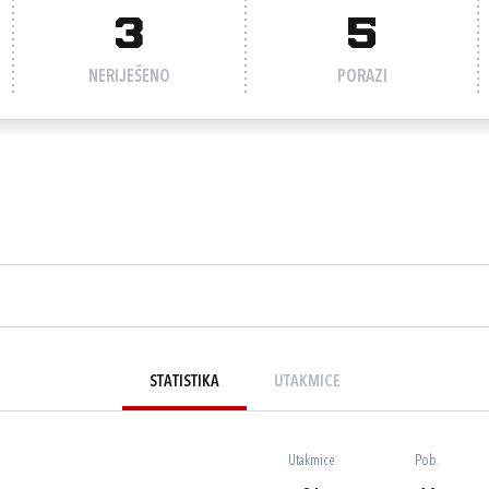
3
5
NERIJEŠENO
PORAZI
STATISTIKA
UTAKMICE
Utakmice
Pob.