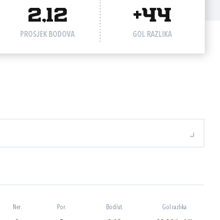
2,12
+44
PROSJEK BODOVA
GOL RAZLIKA
Ner.
Por.
Bod/ut.
Gol razlika