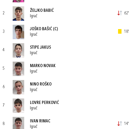
ŽELJKO BABIĆ
2
62'
Igrač
JOŠKO BAŠIĆ
(C)
3
18'
Igrač
STIPE JAKUS
4
Igrač
MARKO NOVAK
5
Igrač
NINO ROŠKO
6
Igrač
LOVRE PERKOVIĆ
7
Igrač
IVAN RIMAC
8
14'
Igrač