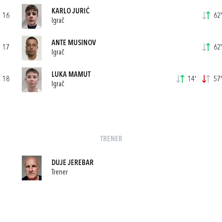
KARLO JURIĆ
16
62'
Igrač
ANTE MUSINOV
17
62'
Igrač
LUKA MAMUT
18
14'
57'
Igrač
TRENER
DUJE JEREBAR
Trener