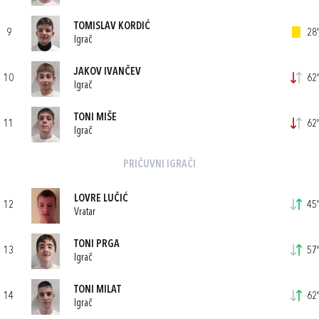
TOMISLAV KORDIĆ
9
28'
Igrač
JAKOV IVANČEV
10
62'
Igrač
TONI MIŠE
11
62'
Igrač
PRIČUVNI IGRAČI
LOVRE LUČIĆ
12
45'
Vratar
TONI PRGA
13
57'
Igrač
TONI MILAT
14
62'
Igrač