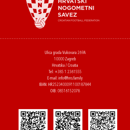
Ulica grada Vukovara 269A
10000 Zagreb
Hrvatska / Croatia
Tel:
+385 1 2361555
E-mail:
info@hns.family
IBAN: HR2523400091100187844
OIB: 08516152078