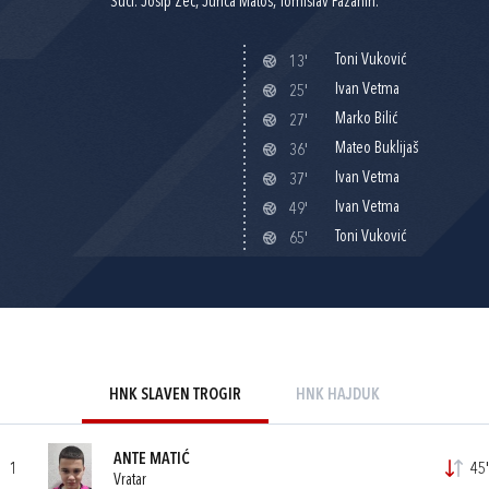
Suci: Josip Zec, Jurica Matoš, Tomislav Pažanin.
Toni Vuković
13'
Ivan Vetma
25'
Marko Bilić
27'
Mateo Buklijaš
36'
Ivan Vetma
37'
Ivan Vetma
49'
Toni Vuković
65'
HNK SLAVEN TROGIR
HNK HAJDUK
ANTE MATIĆ
1
45'
Vratar