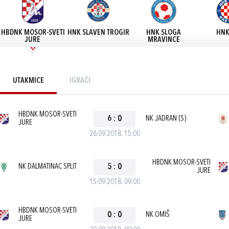
HBDNK MOSOR-SVETI
HNK SLAVEN TROGIR
HNK SLOGA
HNK
JURE
MRAVINCE
UTAKMICE
IGRAČI
HBDNK MOSOR-SVETI
6
:
0
NK JADRAN (S)
JURE
26.09.2018. 15:00
HBDNK MOSOR-SVETI
NK DALMATINAC SPLIT
5
:
0
JURE
15.09.2018. 09:00
HBDNK MOSOR-SVETI
0
:
0
NK OMIŠ
JURE