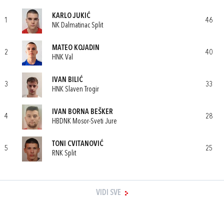
KARLO JUKIĆ
1
46
NK Dalmatinac Split
MATEO KOJADIN
2
40
HNK Val
IVAN BILIĆ
3
33
HNK Slaven Trogir
IVAN BORNA BEŠKER
4
28
HBDNK Mosor-Sveti Jure
TONI CVITANOVIĆ
5
25
RNK Split
VIDI SVE