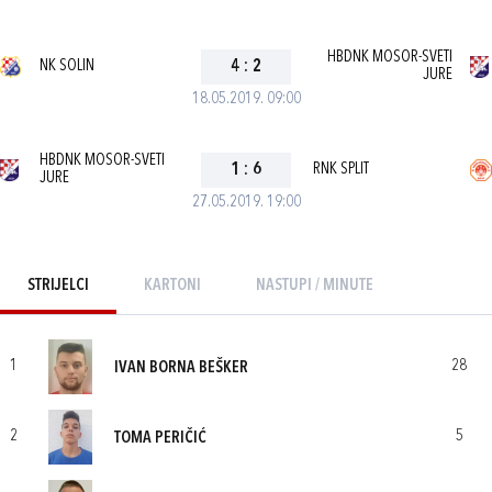
HBDNK MOSOR-SVETI
NK SOLIN
4
:
2
JURE
18.05.2019. 09:00
HBDNK MOSOR-SVETI
1
:
6
RNK SPLIT
JURE
27.05.2019. 19:00
STRIJELCI
KARTONI
NASTUPI / MINUTE
1
28
IVAN BORNA BEŠKER
2
5
TOMA PERIČIĆ