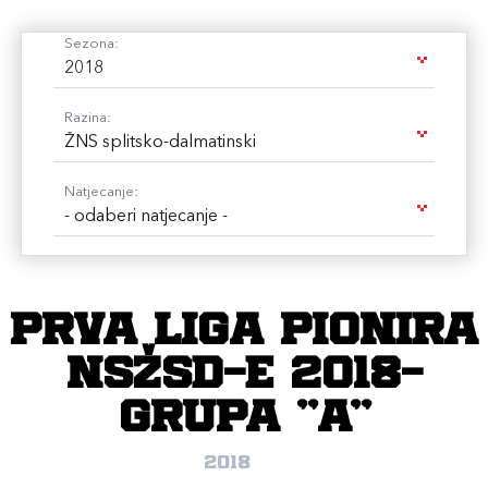
Sezona:
2018
Razina:
ŽNS splitsko-dalmatinski
Natjecanje:
- odaberi natjecanje -
Prva liga pionira
NSŽSD-e 2018-
grupa "A"
2018