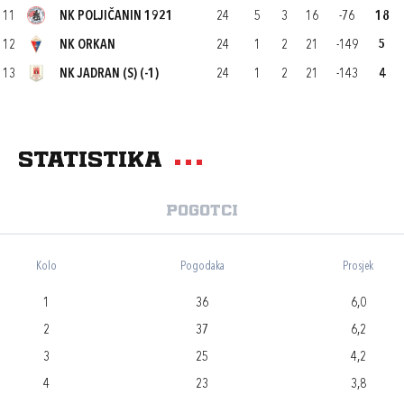
11
NK POLJIČANIN 1921
24
5
3
16
-76
18
12
NK ORKAN
24
1
2
21
-149
5
13
NK JADRAN (S) (-1)
24
1
2
21
-143
4
Statistika
Pogotci
Kolo
Pogodaka
Prosjek
1
36
6,0
2
37
6,2
3
25
4,2
4
23
3,8