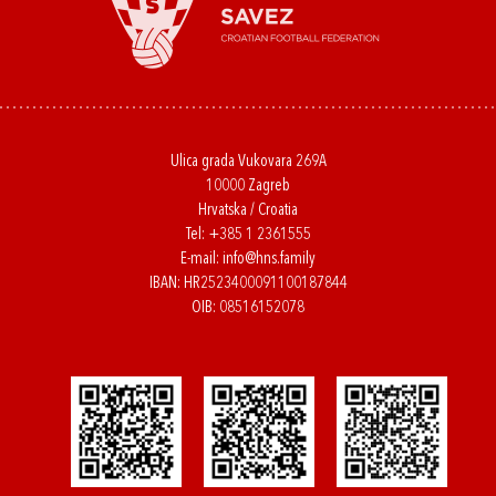
Ulica grada Vukovara 269A
10000 Zagreb
Hrvatska / Croatia
Tel:
+385 1 2361555
E-mail:
info@hns.family
IBAN: HR2523400091100187844
OIB: 08516152078