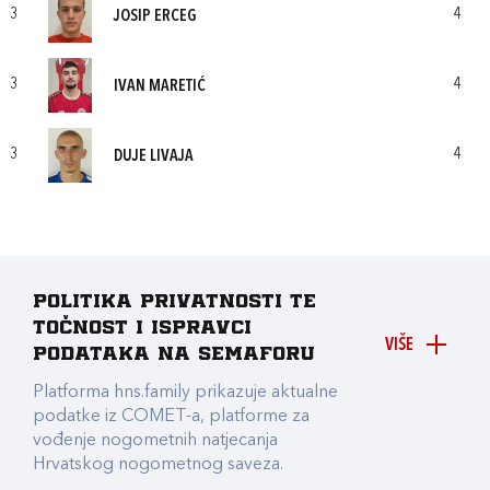
3
4
JOSIP ERCEG
3
4
IVAN MARETIĆ
3
4
DUJE LIVAJA
Politika privatnosti te
točnost i ispravci
VIŠE
podataka na Semaforu
Platforma hns.family prikazuje aktualne
podatke iz COMET-a, platforme za
vođenje nogometnih natjecanja
Hrvatskog nogometnog saveza.