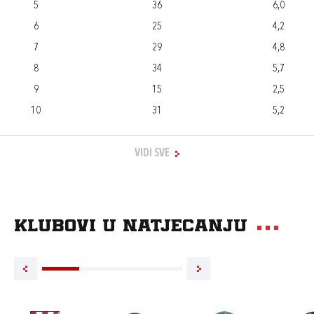
5
36
6,0
6
25
4,2
7
29
4,8
8
34
5,7
9
15
2,5
10
31
5,2
VIDI SVE
Klubovi u natjecanju