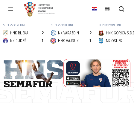
SUPERSPORT HNL
SUPERSPORT HNL
SUPERSPORT HNL
HNK RIJEKA
2
NK VARAŽDIN
2
HNK GORICA S.D.
NK RUDEŠ
1
HNK HAJDUK
1
NK OSIJEK
semafor
SEMAFO