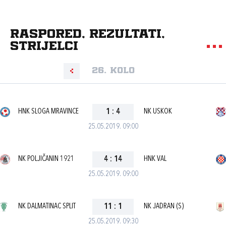
Raspored, rezultati,
strijelci
26. kolo
HNK SLOGA MRAVINCE
1
:
4
NK USKOK
25.05.2019. 09:00
NK POLJIČANIN 1921
4
:
14
HNK VAL
25.05.2019. 09:00
NK DALMATINAC SPLIT
11
:
1
NK JADRAN (S)
25.05.2019. 09:30