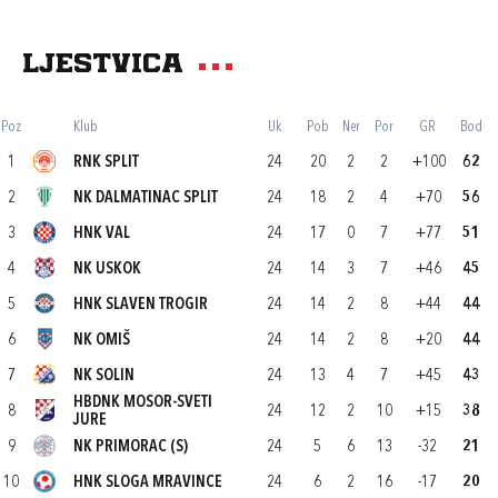
Ljestvica
Poz
Klub
Uk
Pob
Ner
Por
GR
Bod
1
RNK SPLIT
24
20
2
2
+100
62
2
NK DALMATINAC SPLIT
24
18
2
4
+70
56
3
HNK VAL
24
17
0
7
+77
51
4
NK USKOK
24
14
3
7
+46
45
5
HNK SLAVEN TROGIR
24
14
2
8
+44
44
6
NK OMIŠ
24
14
2
8
+20
44
7
NK SOLIN
24
13
4
7
+45
43
HBDNK MOSOR-SVETI
8
24
12
2
10
+15
38
JURE
9
NK PRIMORAC (S)
24
5
6
13
-32
21
10
HNK SLOGA MRAVINCE
24
6
2
16
-17
20