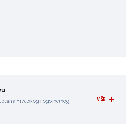
ru
VIŠE
atjecanja Hrvatskog nogometnog