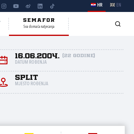
HR
EN
A
SEMAFOR
Sva domaća natjecanja
16.06.2004.
(22 godine)
DATUM ROĐENJA
Split
MJESTO ROĐENJA