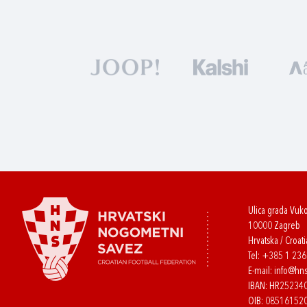
Ulica grada Vuk
10000 Zagreb
Hrvatska / Croati
Tel:
+385 1 23
E-mail:
info@hns
IBAN: HR2523
OIB: 08516152