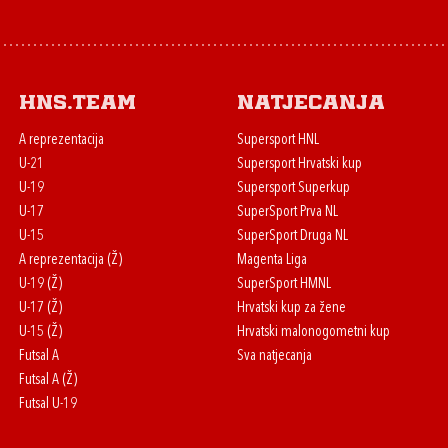
HNS.team
Natjecanja
A reprezentacija
Supersport HNL
U-21
Supersport Hrvatski kup
U-19
Supersport Superkup
U-17
SuperSport Prva NL
U-15
SuperSport Druga NL
A reprezentacija (Ž)
Magenta Liga
U-19 (Ž)
SuperSport HMNL
U-17 (Ž)
Hrvatski kup za žene
U-15 (Ž)
Hrvatski malonogometni kup
Futsal A
Sva natjecanja
Futsal A (Ž)
Futsal U-19