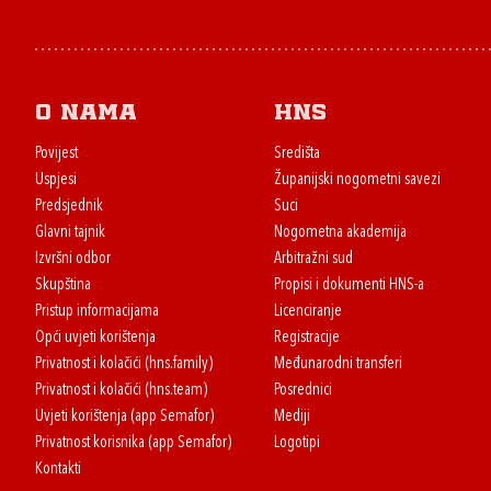
O nama
HNS
Povijest
Središta
Uspjesi
Županijski nogometni savezi
Predsjednik
Suci
Glavni tajnik
Nogometna akademija
Izvršni odbor
Arbitražni sud
Skupština
Propisi i dokumenti HNS-a
Pristup informacijama
Licenciranje
Opći uvjeti korištenja
Registracije
Privatnost i kolačići (hns.family)
Međunarodni transferi
Privatnost i kolačići (hns.team)
Posrednici
Uvjeti korištenja (app Semafor)
Mediji
Privatnost korisnika (app Semafor)
Logotipi
Kontakti