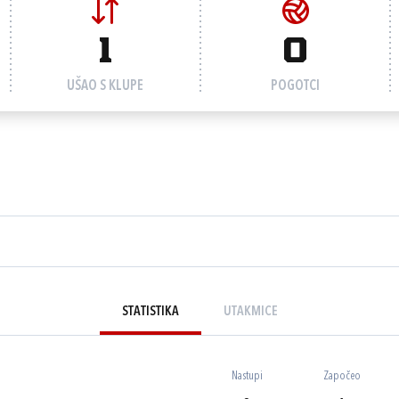
1
0
UŠAO S KLUPE
POGOTCI
STATISTIKA
UTAKMICE
Nastupi
Započeo