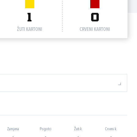
1
0
ŽUTI KARTONI
CRVENI KARTONI
Zamjena
Pogotci
Žuti k.
Crveni k.