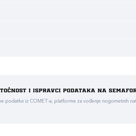
e točnost i ispravci podataka na Semafo
ualne podatke iz COMET-a, platforme za vođenje nogometnih n