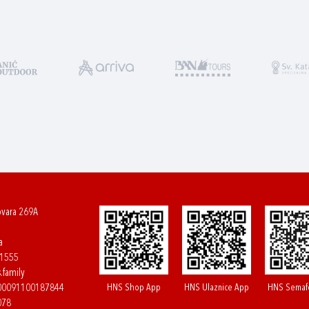
ovara 269A
a
61555
.family
HNS Shop App
HNS Ulaznice App
HNS Semaf
400091100187844
078