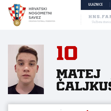
ULAZNICE
HNS.FA
Službena stranic
10
Matej
Čaljku