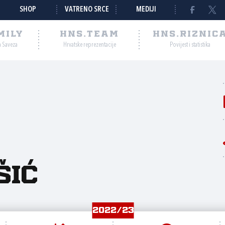
SHOP
VATRENO SRCE
MEDIJI
MILY
HNS.TEAM
HNS.RIZNIC
a Saveza
Hrvatske reprezentacije
Povijest i statistika
šić
2022/23