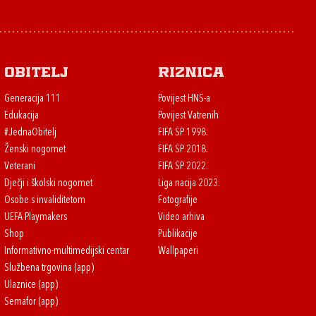
Obitelj
Riznica
Generacija 111
Povijest HNS-a
Edukacija
Povijest Vatrenih
#JednaObitelj
FIFA SP 1998.
Ženski nogomet
FIFA SP 2018.
Veterani
FIFA SP 2022.
Dječji i školski nogomet
Liga nacija 2023.
Osobe s invaliditetom
Fotografije
UEFA Playmakers
Video arhiva
Shop
Publikacije
Informativno-multimedijski centar
Wallpaperi
Službena trgovina (app)
Ulaznice (app)
Semafor (app)