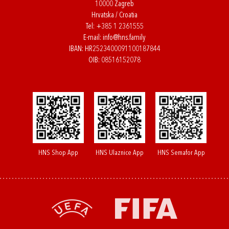
10000 Zagreb
Hrvatska / Croatia
Tel:
+385 1 2361555
E-mail:
info@hns.family
IBAN: HR2523400091100187844
OIB: 08516152078
HNS Shop App
HNS Ulaznice App
HNS Semafor App