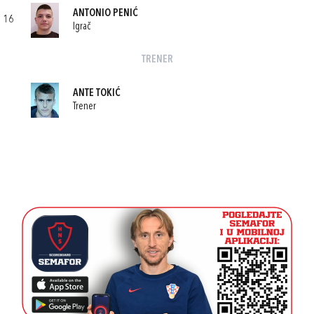
ANTONIO PENIĆ
16
Igrač
TRENER
ANTE TOKIĆ
Trener