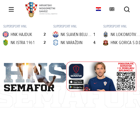
SUPERSPORT HNL
SUPERSPORT HNL
SUPERSPORT HNL
HNK HAJDUK
2
NK SLAVEN BELUPO
1
NK LOKOMOTIVA (Z)
NK ISTRA 1961
2
NK VARAŽDIN
4
HNK GORICA S.D.
semafor
SEMAFO