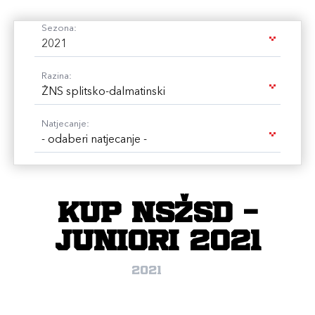
Sezona:
2021
Razina:
ŽNS splitsko-dalmatinski
Natjecanje:
- odaberi natjecanje -
Kup NSŽSD -
juniori 2021
2021