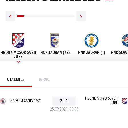
HBDNK MOSOR-SVETI
HNK JADRAN (KS)
HNK JADRAN (T)
HNK SLAV
JURE
UTAKMICE
IGRAČI
HBDNK MOSOR-SVETI
NK POLJIČANIN 1921
2
:
1
JURE
25.08.2021. 08:30