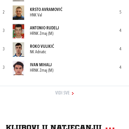
KRSTO AVRAMOVIĆ
2
5
HNK Val
ANTONIO RUDELJ
3
4
HRNK Zmaj (M)
ROKO VULIKIĆ
3
4
NK Adriatic
IVAN MIHALJ
3
4
HRNK Zmaj (M)
VIDI SVE
Klubovi u natjecanju