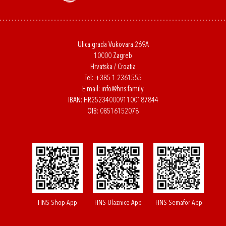
Ulica grada Vukovara 269A
10000 Zagreb
Hrvatska / Croatia
Tel:
+385 1 2361555
E-mail:
info@hns.family
IBAN: HR2523400091100187844
OIB: 08516152078
HNS Shop App
HNS Ulaznice App
HNS Semafor App