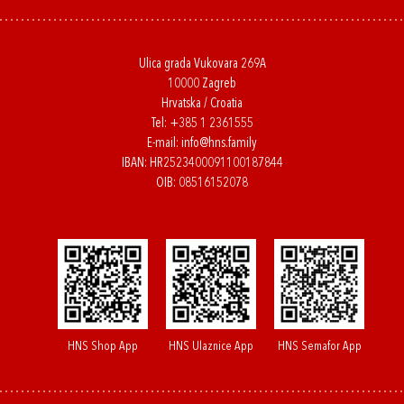
Ulica grada Vukovara 269A
10000 Zagreb
Hrvatska / Croatia
Tel:
+385 1 2361555
E-mail:
info@hns.family
IBAN: HR2523400091100187844
OIB: 08516152078
HNS Shop App
HNS Ulaznice App
HNS Semafor App