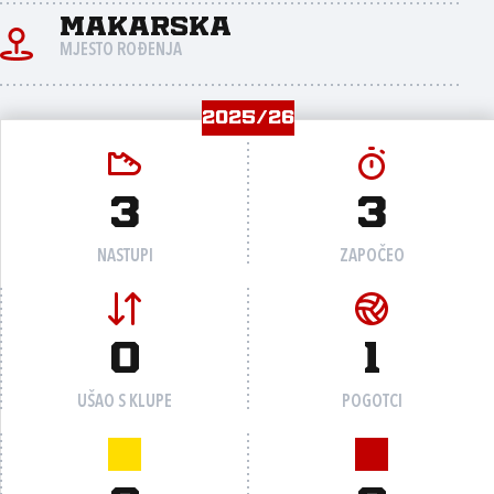
Makarska
MJESTO ROĐENJA
2025/26
3
3
NASTUPI
ZAPOČEO
0
1
UŠAO S KLUPE
POGOTCI