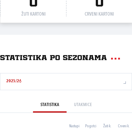
0
0
ŽUTI KARTONI
CRVENI KARTONI
Statistika po sezonama
2025/26
STATISTIKA
UTAKMICE
Nastupi
Pogotci
Žuti k.
Crveni k.