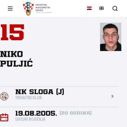
15
Niko
Puljić
NK Sloga (J)
TRENUTNI KLUB
19.08.2005.
(20 godina)
DATUM ROĐENJA