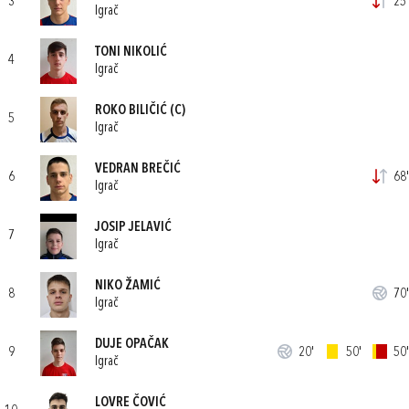
3
25'
Igrač
TONI NIKOLIĆ
4
Igrač
ROKO BILIČIĆ
(C)
5
Igrač
VEDRAN BREČIĆ
6
68'
Igrač
JOSIP JELAVIĆ
7
Igrač
NIKO ŽAMIĆ
8
70'
Igrač
DUJE OPAČAK
9
20'
50'
50'
Igrač
LOVRE ČOVIĆ