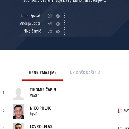
Suci: Josip Češljar, Hrvoje Erceg, Mario (ml.) Jadrijević.
Duje Opačak
20'
Andrija Botica
68'
Niko Žamić
70'
HRNK ZMAJ (M)
NK GOŠK KAŠTELA
TIHOMIR ČAPIN
1
Vratar
NIKO PULJIĆ
2
56'
Igrač
LOVRO LELAS