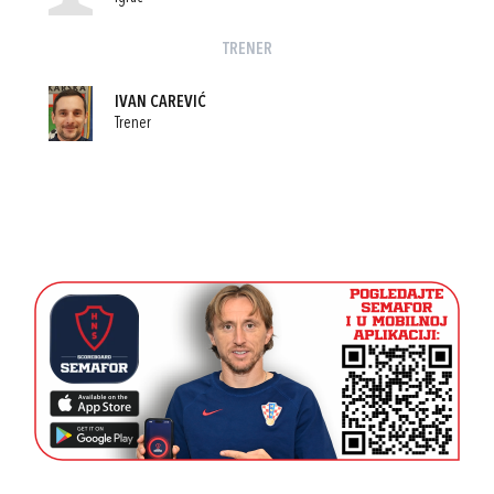
TRENER
IVAN CAREVIĆ
Trener