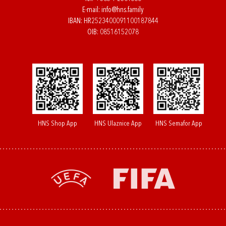
E-mail:
info@hns.family
IBAN: HR2523400091100187844
OIB: 08516152078
HNS Shop App
HNS Ulaznice App
HNS Semafor App