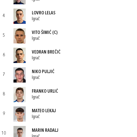
LOVRO LELAS
4
Igrač
VITO ŠIMIĆ
(C)
5
Igrač
VEDRAN BREČIĆ
6
Igrač
NIKO PULJIĆ
7
Igrač
FRANKO URLIĆ
8
Igrač
MATEO LEKAJ
9
Igrač
MARIN RADALJ
10
Igrač