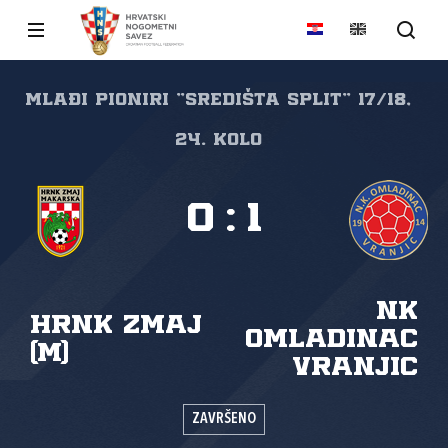
Mlađi pioniri "SREDIŠTA SPLIT" 17/18,
24. kolo
0
:
1
NK
HRNK Zmaj
Omladinac
(M)
Vranjic
ZAVRŠENO