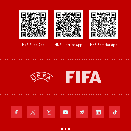
HNS Shop App
HNS Ulaznice App
HNS Semafor App