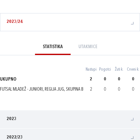
2023/24
STATISTIKA
UTAKMICE
Nastupi
Pogotci
Žuti k.
Crveni k.
UKUPNO
2
0
0
0
FUTSAL MLADEŽ - JUNIORI, REGIJA JUG, SKUPINA B
2
0
0
0
2023
2022/23