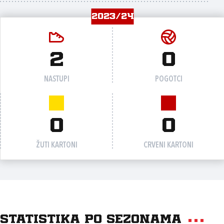
2023/24
2
0
NASTUPI
POGOTCI
0
0
ŽUTI KARTONI
CRVENI KARTONI
Statistika po sezonama