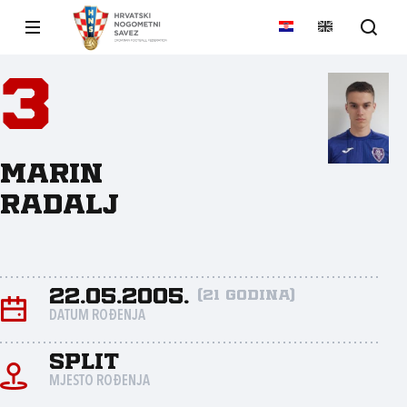
3
Marin
Radalj
22.05.2005.
(21 godina)
DATUM ROĐENJA
Split
MJESTO ROĐENJA