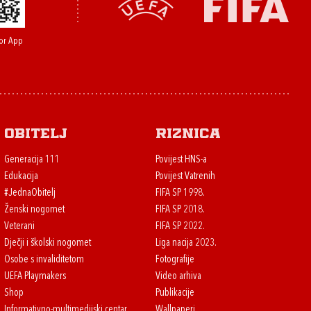
or App
Obitelj
Riznica
Generacija 111
Povijest HNS-a
Edukacija
Povijest Vatrenih
#JednaObitelj
FIFA SP 1998.
Ženski nogomet
FIFA SP 2018.
Veterani
FIFA SP 2022.
Dječji i školski nogomet
Liga nacija 2023.
Osobe s invaliditetom
Fotografije
UEFA Playmakers
Video arhiva
Shop
Publikacije
Informativno-multimedijski centar
Wallpaperi