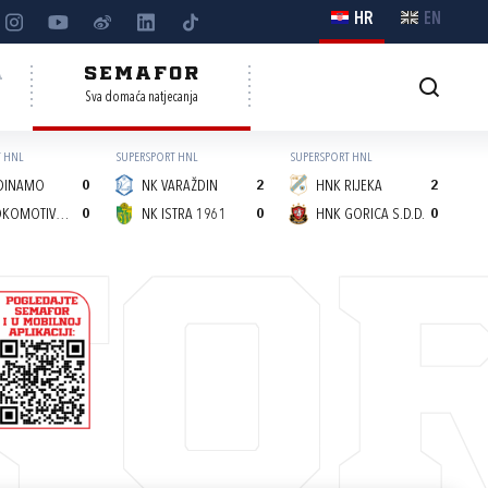
HR
EN
A
SEMAFOR
Sva domaća natjecanja
 HNL
SUPERSPORT HNL
SUPERSPORT HNL
DINAMO
0
NK VARAŽDIN
2
HNK RIJEKA
2
NK LOKOMOTIVA (Z)
0
NK ISTRA 1961
0
HNK GORICA S.D.D.
0
FO