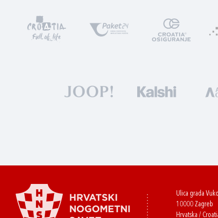
Ulica grada Vuk
10000 Zagreb
Hrvatska / Croati