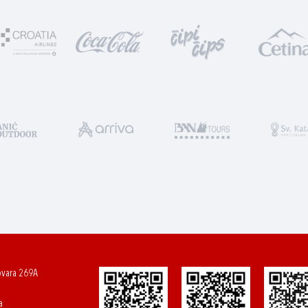
ovara 269A
a