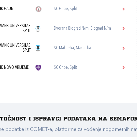
K GAUNI
SC Gripe, Split
AMNK UNIVERSITAS
Dvorana Biograd N/m, Biograd N/m
SPLIT
AMNK UNIVERSITAS
SC Makarska, Makarska
SPLIT
K NOVO VRIJEME
SC Gripe, Split
e točnost i ispravci podataka na Semafo
ualne podatke iz COMET-a, platforme za vođenje nogometnih n