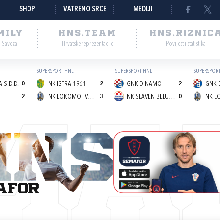
SHOP
VATRENO SRCE
MEDIJI
MILY
HNS.TEAM
HNS.RIZNIC
a Saveza
Hrvatske reprezentacije
Povijest i statistika
SUPERSPORT HNL
SUPERSPORT HNL
SUPERSPORT
 S.D.D.
0
NK ISTRA 1961
2
GNK DINAMO
2
GNK 
2
NK LOKOMOTIVA (Z)
3
NK SLAVEN BELUPO
0
MA
afor