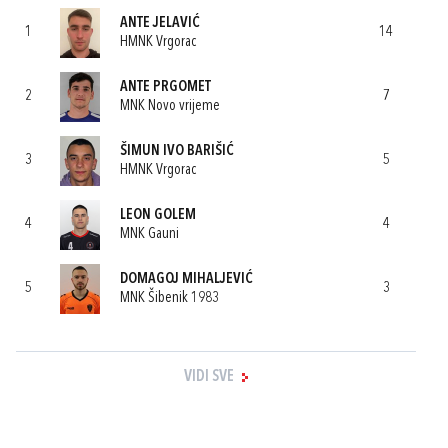
ANTE JELAVIĆ
1
14
HMNK Vrgorac
ANTE PRGOMET
2
7
MNK Novo vrijeme
ŠIMUN IVO BARIŠIĆ
3
5
HMNK Vrgorac
LEON GOLEM
4
4
MNK Gauni
DOMAGOJ MIHALJEVIĆ
5
3
MNK Šibenik 1983
VIDI SVE