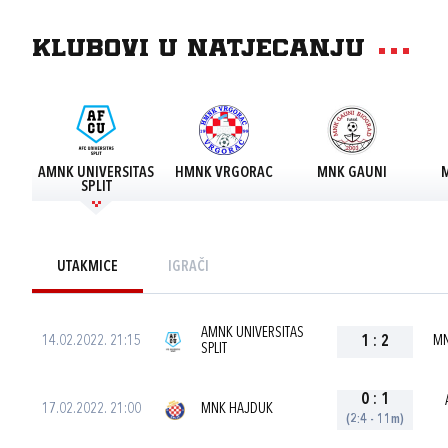
Klubovi u natjecanju
AMNK UNIVERSITAS
HMNK VRGORAC
MNK GAUNI
SPLIT
UTAKMICE
IGRAČI
AMNK UNIVERSITAS
14.02.2022. 21:15
1
:
2
MN
SPLIT
0
:
1
17.02.2022. 21:00
MNK HAJDUK
(2:4 - 11m)