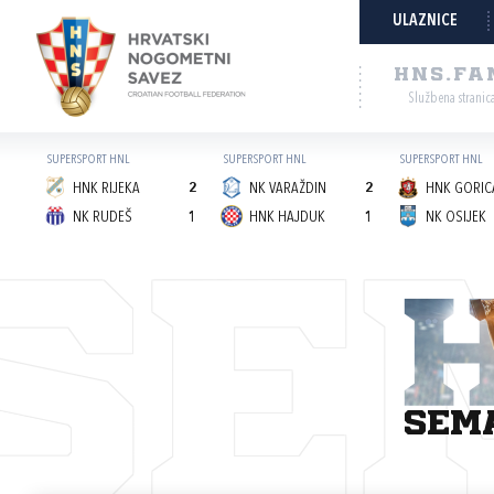
ULAZNICE
HNS.FA
Službena stranic
SUPERSPORT HNL
SUPERSPORT HNL
SUPERSPORT HNL
HNK RIJEKA
2
NK VARAŽDIN
2
HNK GORICA
NK RUDEŠ
1
HNK HAJDUK
1
NK OSIJEK
SE
sem