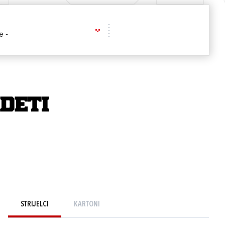
e -
deti
STRIJELCI
KARTONI