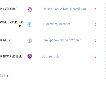
NK VRGORAC
Dvorana Biograd N/m, Biograd N/m
AMNK UNIVERSITAS
SC Makarska, Makarska
SPLIT
K GAUNI
Dom Športova Vrgorac, Vrgorac
K NOVO VRIJEME
SC Gripe, Split
 SVE