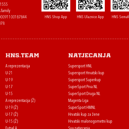
61555
.family
HNS Shop App
HNS Ulaznice App
HNS Semaf
400091100187844
078
HNS.team
Natjecanja
A reprezentacija
Supersport HNL
U-21
Supersport Hrvatski kup
U-19
Supersport Superkup
U-17
SuperSport Prva NL
U-15
SuperSport Druga NL
A reprezentacija (Ž)
Magenta Liga
U-19 (Ž)
SuperSport HMNL
U-17 (Ž)
Hrvatski kup za žene
U-15 (Ž)
Hrvatski malonogometni kup
Futsal A
Sva natjecanja