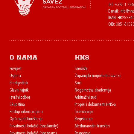
Tel:
+385 1 23
E-mail:
info@hns
IBAN: HR2523
OIB: 08516152
O nama
HNS
Povijest
Središta
Uspjesi
Županijski nogometni savezi
Predsjednik
Suci
Glavni tajnik
Nogometna akademija
Izvršni odbor
Arbitražni sud
Skupština
Propisi i dokumenti HNS-a
Pristup informacijama
Licenciranje
Opći uvjeti korištenja
Registracije
Privatnost i kolačići (hns.family)
Međunarodni transferi
Privatnost i kolačići (hns.team)
Posrednici