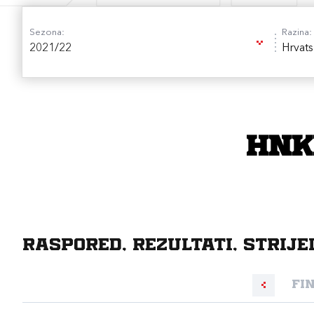
Sezona:
Razina:
2021/22
Hrvats
HNK
Raspored, rezultati, strije
Fi