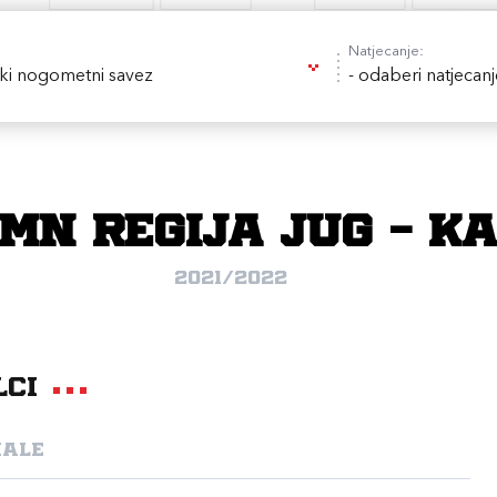
Natjecanje:
ki nogometni savez
- odaberi natjecanj
MN Regija jug - ka
2021/2022
lci
nale