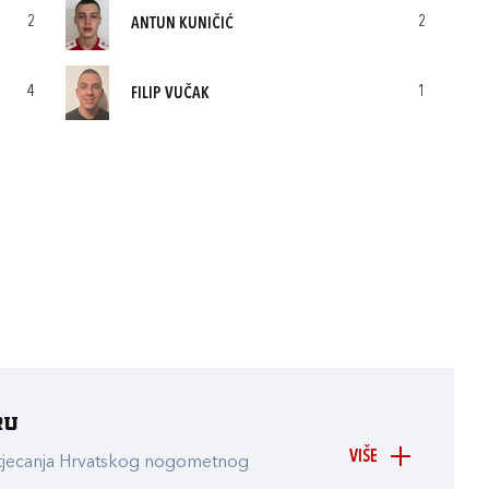
2
2
ANTUN KUNIČIĆ
4
1
FILIP VUČAK
ru
VIŠE
atjecanja Hrvatskog nogometnog