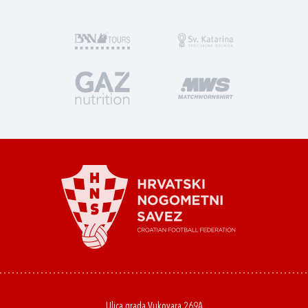
Ulica grada Vukovara 269A