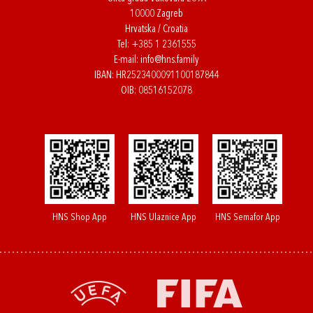
10000 Zagreb
Hrvatska / Croatia
Tel:
+385 1 2361555
E-mail:
info@hns.family
IBAN: HR2523400091100187844
OIB: 08516152078
HNS Shop App
HNS Ulaznice App
HNS Semafor App