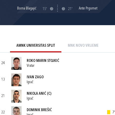
Borna Blagajić
Ante Prgomet
15'
21'
AMNK UNIVERSITAS SPLIT
MNK NOVO VRIJEME
ROKO MARIN STOJKIĆ
24
Vratar
IVAN ZAGO
13
Igrač
NIKOLA ANIĆ
(C)
21
Igrač
DOMINIK BREŠIĆ
22
7'