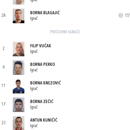
Igrač
BORNA BLAGAJIĆ
28
15'
Igrač
PRIČUVNI IGRAČI
FILIP VUČAK
2
Igrač
BORNA PERKO
6
Igrač
BORNA KNEZOVIĆ
11
Igrač
BORNA ZEČIĆ
17
Igrač
ANTUN KUNIČIĆ
23
Igrač