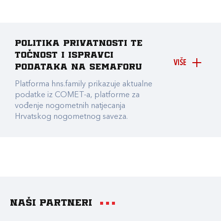
Politika privatnosti te
točnost i ispravci
VIŠE
podataka na Semaforu
Platforma hns.family prikazuje aktualne
podatke iz COMET-a, platforme za
vođenje nogometnih natjecanja
Hrvatskog nogometnog saveza.
Naši partneri