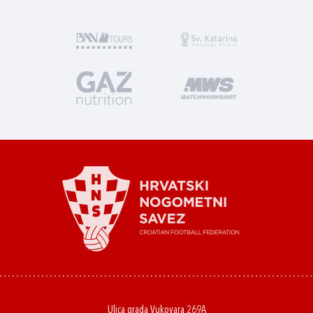
Ulica grada Vukovara 269A