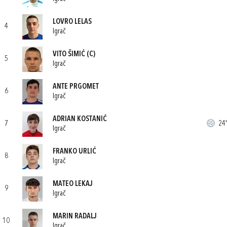
LOVRO LELAS
4
Igrač
VITO ŠIMIĆ
(C)
5
Igrač
ANTE PRGOMET
6
Igrač
ADRIAN KOSTANIĆ
7
24'
Igrač
FRANKO URLIĆ
8
Igrač
MATEO LEKAJ
9
Igrač
MARIN RADALJ
10
Igrač