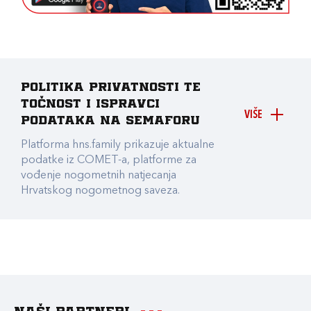
Politika privatnosti te
točnost i ispravci
VIŠE
podataka na Semaforu
Platforma hns.family prikazuje aktualne
podatke iz COMET-a, platforme za
vođenje nogometnih natjecanja
Hrvatskog nogometnog saveza.