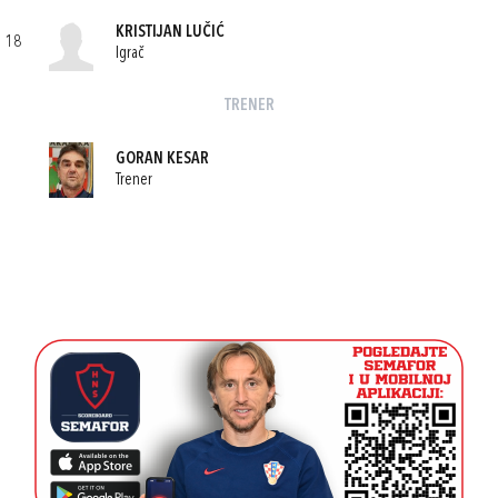
KRISTIJAN LUČIĆ
18
Igrač
TRENER
GORAN KESAR
Trener