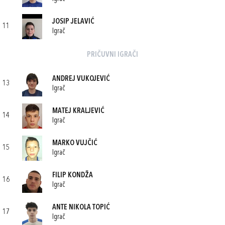
JOSIP JELAVIĆ
11
Igrač
PRIČUVNI IGRAČI
ANDREJ VUKOJEVIĆ
13
Igrač
MATEJ KRALJEVIĆ
14
Igrač
MARKO VUJČIĆ
15
Igrač
FILIP KONDŽA
16
Igrač
ANTE NIKOLA TOPIĆ
17
Igrač