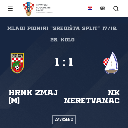
Mlađi pioniri "SREDIŠTA SPLIT" 17/18,
28. kolo
1
:
1
HRNK Zmaj
NK
(M)
Neretvanac
ZAVRŠENO