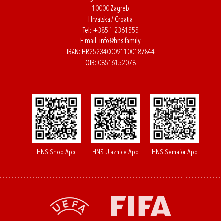
10000 Zagreb
Hrvatska / Croatia
Tel:
+385 1 2361555
E-mail:
info@hns.family
IBAN: HR2523400091100187844
OIB: 08516152078
HNS Shop App
HNS Ulaznice App
HNS Semafor App