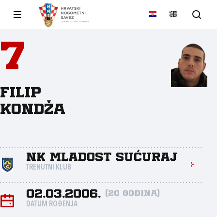
7
Filip
Kondža
NK Mladost Sućuraj
TRENUTNI KLUB
02.03.2006.
(20 godina)
DATUM ROĐENJA