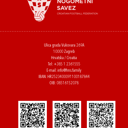
Ulica grada Vukovara 269A
10000 Zagreb
Hrvatska / Croatia
Tel:
+385 1 2361555
E-mail:
info@hns.family
IBAN: HR2523400091100187844
OIB: 08516152078