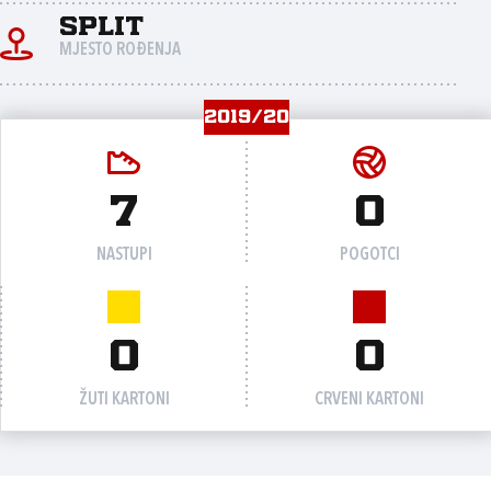
Split
MJESTO ROĐENJA
2019/20
7
0
NASTUPI
POGOTCI
0
0
ŽUTI KARTONI
CRVENI KARTONI