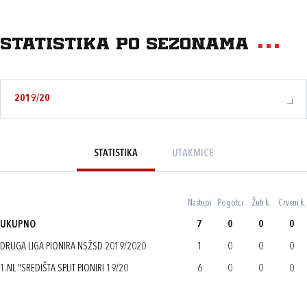
Statistika po sezonama
2019/20
STATISTIKA
UTAKMICE
Nastupi
Pogotci
Žuti k.
Crveni k.
UKUPNO
7
0
0
0
DRUGA LIGA PIONIRA NSŽSD 2019/2020
1
0
0
0
1.NL "SREDIŠTA SPLIT PIONIRI 19/20
6
0
0
0